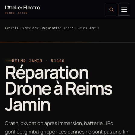
L'Atelier Electro
REIMS · 51100
Accueil
Services
Réparation Drone
Reims Jamin
REIMS JAMIN · 51100
Réparation
Drone à Reims
Jamin
Crash, oxydation après immersion, batterie LiPo
gonflée, gimbal grippé : ces pannes ne sont pas une fin