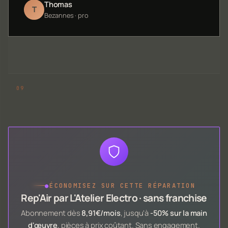
Thomas
T
Bezannes · pro
●
ÉCONOMISEZ SUR CETTE RÉPARATION
Rep'Air par L'Atelier Electro · sans franchise
Abonnement dès
8,91€/mois
, jusqu'à
-50% sur la main
d'œuvre
, pièces à prix coûtant. Sans engagement.