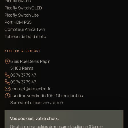
Picofly Switch
Picofly Switch OLED
Picofly Switch Lite
Port HDMI PS5
Compteur Africa Twin
Tableau de bord moto
ATELIER & CONTACT
6 Bis Rue Denis Papin
51100 Reims
09 74 37 79 47
09 74 37 79 47
contact@atelectro.fr
Lundi au vendredi : 10h–17h en continu
Samedi et dimanche : fermé
Envoyer mon matériel
Vos cookies, votre choix.
On utilise des cookies de mesure d'audience (Google