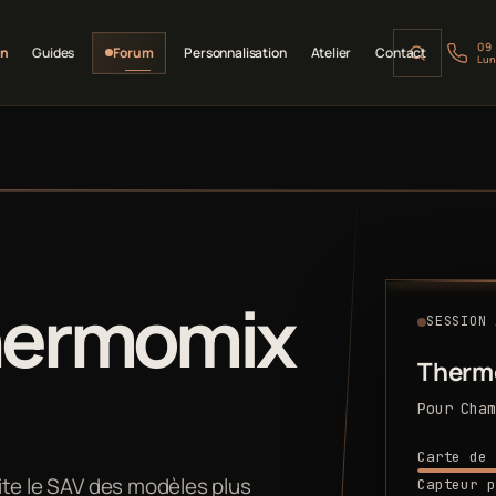
09
on
Guides
Forum
Personnalisation
Atelier
Contact
Lun
hermomix
SESSION 
Therm
Pour Cham
Carte de 
imite le SAV des modèles plus
Capteur p