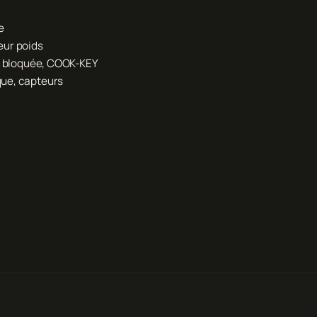
e
eur poids
ur bloquée, COOK-KEY
que, capteurs