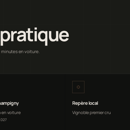
pratique
0 minutes en voiture.
hampigny
Repère local
n en voiture
Vignoble premier cru
, D27