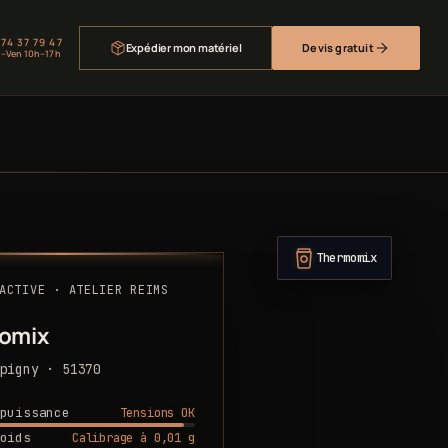
 74 37 79 47
Expédier mon matériel
Devis gratuit
–Ven 10h–17h
Thermomix
ACTIVE · ATELIER REIMS
omix
pigny · 51370
Tensions OK
puissance
Calibrage à 0,01 g
oids