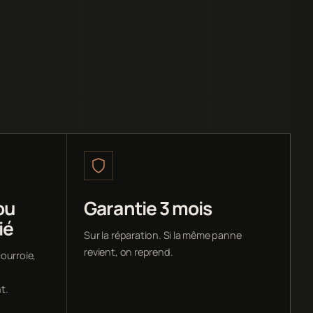
ou
Garantie 3 mois
ié
Sur la réparation. Si la même panne
revient, on reprend.
ourroie,
t.