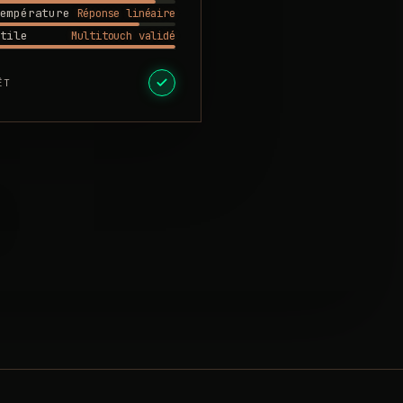
Réponse linéaire
empérature
Multitouch validé
tile
ÊT