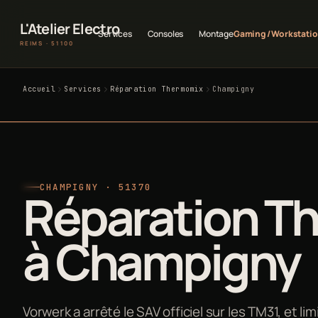
L'Atelier Electro
Services
Consoles
Montage
Gaming / Workstati
REIMS · 51100
Accueil
Services
Réparation Thermomix
Champigny
CHAMPIGNY · 51370
Réparation T
à Champigny
Vorwerk a arrêté le SAV officiel sur les TM31, et l