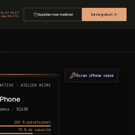
 74 37 79 47
Expédier mon matériel
Devis gratuit
–Ven 10h–17h
Écran iPhone cassé
ACTIVE · ATELIER REIMS
iPhone
ueux · 51430
100 % opérationnel
75 % de capacité