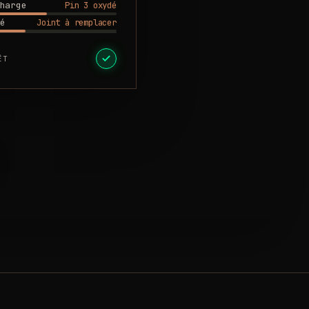
Pin 3 oxydé
harge
Joint à remplacer
é
ÊT