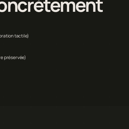
 concrètement
bration tactile)
re préservée)