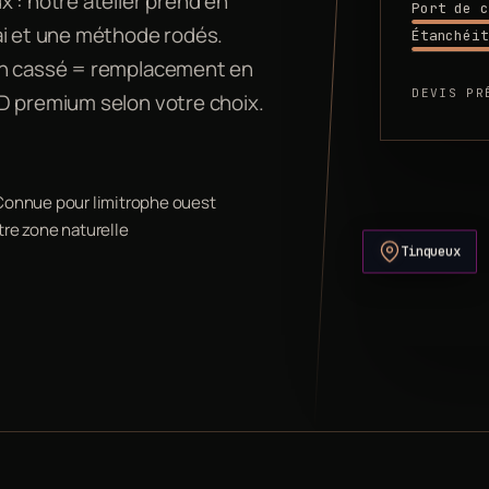
 : notre atelier prend en
Port de c
ai et une méthode rodés.
Étanchéit
ran cassé = remplacement en
DEVIS PR
D premium selon votre choix.
 Connue pour limitrophe ouest
tre zone naturelle
Tinqueux