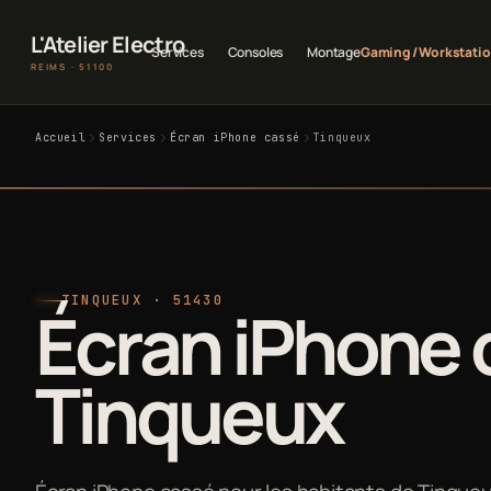
L'Atelier Electro
Services
Consoles
Montage
Gaming / Workstati
REIMS · 51100
Accueil
Services
Écran iPhone cassé
Tinqueux
TINQUEUX · 51430
Écran iPhone 
Tinqueux