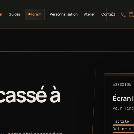
09
on
Guides
Forum
Personnalisation
Atelier
Contact
Lun
cassé à
SESSION 
Écran 
Pour Tinq
Tactile
Batterie