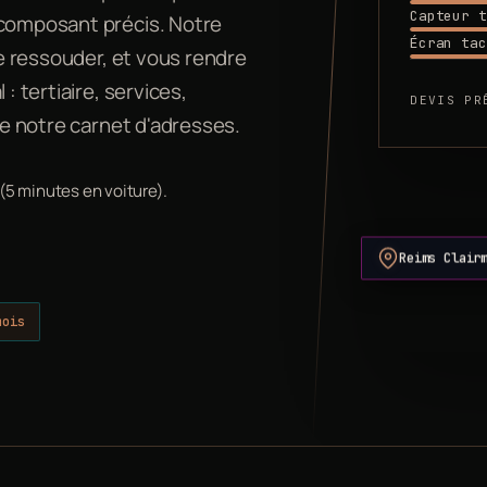
Capteur t
 composant précis. Notre
Écran tac
le ressouder, et vous rendre
: tertiaire, services,
DEVIS PR
 de notre carnet d'adresses.
 (5 minutes en voiture).
Reims Clair
mois