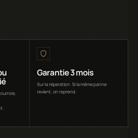
ou
Garantie 3 mois
ié
Sur la réparation. Si la même panne
revient, on reprend.
ourroie,
t.