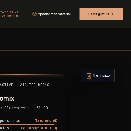
 74 37 79 47
Expédier mon matériel
Devis gratuit
–Ven 10h–17h
Thermomix
ACTIVE · ATELIER REIMS
omix
s Clairmarais · 51100
Tensions OK
puissance
Calibrage à 0,01 g
oids