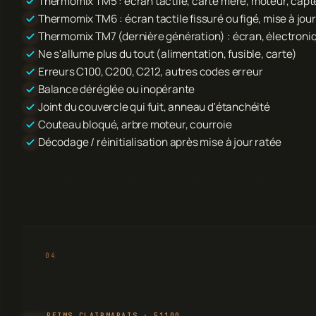
Thermomix TM5 : écran tactile, carte mère, moteur, capt
Thermomix TM6 : écran tactile fissuré ou figé, mise à jo
Thermomix TM7 (dernière génération) : écran, électroni
Ne s'allume plus du tout (alimentation, fusible, carte)
Erreurs C100, C200, C212, autres codes erreur
Balance déréglée ou inopérante
Joint du couvercle qui fuit, anneau d'étanchéité
Couteau bloqué, arbre moteur, courroie
Décodage / réinitialisation après mise à jour ratée
REIMS CLAIRMARAIS · 51100