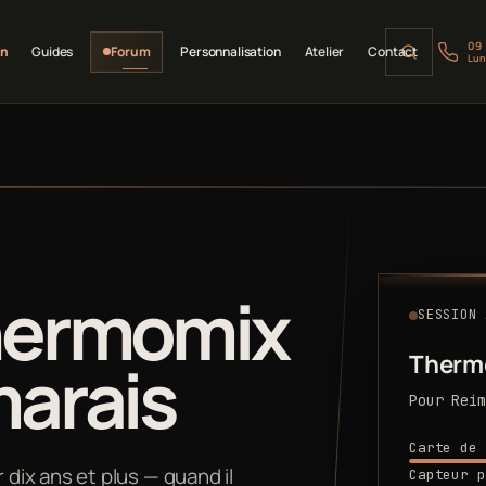
09
on
Guides
Forum
Personnalisation
Atelier
Contact
Lun
hermomix
SESSION 
Therm
marais
Pour Reim
Carte de 
ix ans et plus — quand il
Capteur p