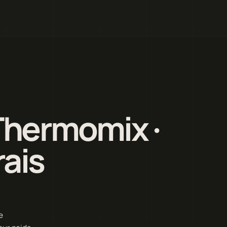
Thermomix ·
ais
e