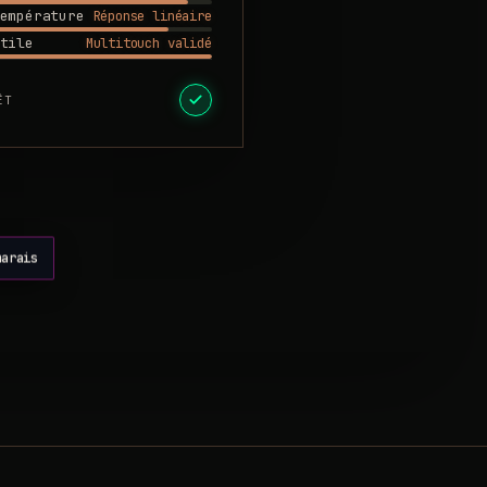
Réponse linéaire
empérature
Multitouch validé
tile
ÊT
marais