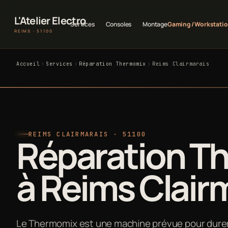
L'Atelier Electro
Services
Consoles
Montage
Gaming / Workstati
REIMS · 51100
Accueil
Services
Réparation Thermomix
Reims Clairmarais
REIMS CLAIRMARAIS · 51100
Réparation T
à Reims Clair
Le Thermomix est une machine prévue pour durer d