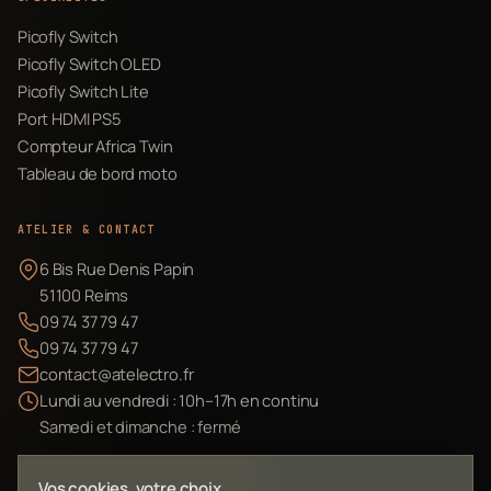
Picofly Switch
Picofly Switch OLED
Picofly Switch Lite
Port HDMI PS5
Compteur Africa Twin
Tableau de bord moto
ATELIER & CONTACT
6 Bis Rue Denis Papin
51100 Reims
09 74 37 79 47
09 74 37 79 47
contact@atelectro.fr
Lundi au vendredi : 10h–17h en continu
Samedi et dimanche : fermé
Envoyer mon matériel
Vos cookies, votre choix.