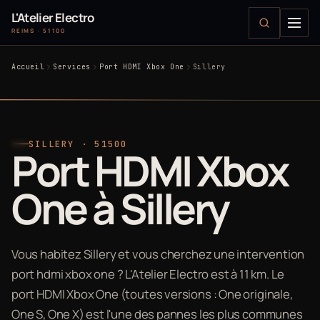
L'Atelier Electro
REIMS · 51100
Accueil
Services
Port HDMI Xbox One
Sillery
SILLERY · 51500
Port HDMI Xbox
One à Sillery
Vous habitez Sillery et vous cherchez une intervention
port hdmi xbox one ? L'Atelier Electro est à 11 km. Le
port HDMI Xbox One (toutes versions : One originale,
One S, One X) est l'une des pannes les plus communes