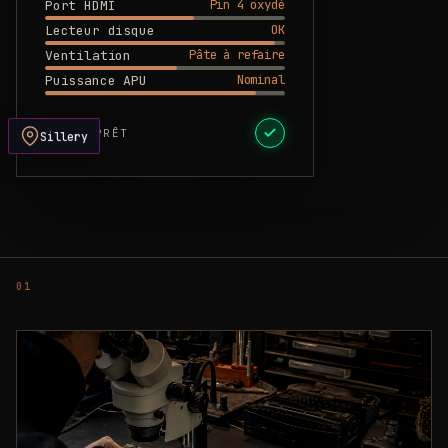
Pin 4 oxydé
Port HDMI
OK
Lecteur disque
Pâte à refaire
Ventilation
Nominal
Puissance APU
DEVIS PRÊT
Sillery