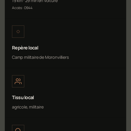
19 km · 29 min en voiture
Accès : D944
Repère local
Camp militaire de Moronvilliers
Tissu local
agricole, militaire