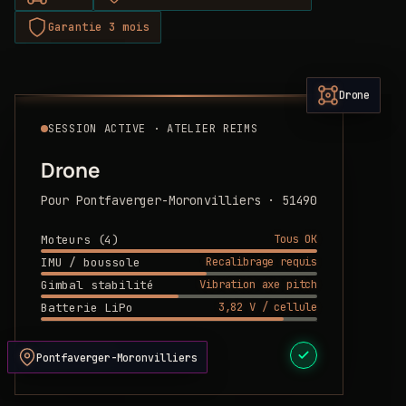
Garantie 3 mois
Drone
SESSION ACTIVE · ATELIER REIMS
Drone
Pour Pontfaverger-Moronvilliers · 51490
Tous OK
Moteurs (4)
Recalibrage requis
IMU / boussole
Vibration axe pitch
Gimbal stabilité
3,82 V / cellule
Batterie LiPo
DEVIS PRÊT
Pontfaverger-Moronvilliers