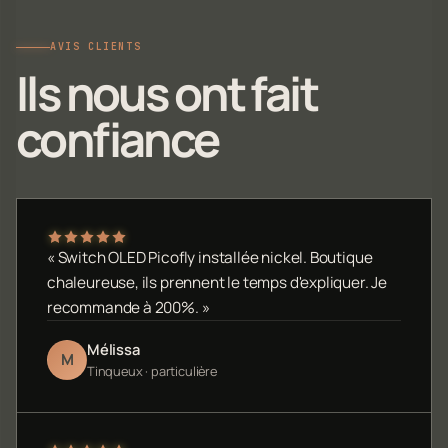
AVIS CLIENTS
Ils nous ont fait
confiance
« Switch OLED Picofly installée nickel. Boutique
chaleureuse, ils prennent le temps d'expliquer. Je
recommande à 200%. »
Mélissa
M
Tinqueux · particulière