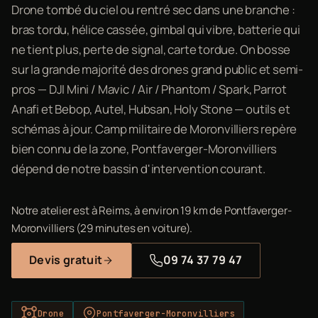
Drone tombé du ciel ou rentré sec dans une branche :
bras tordu, hélice cassée, gimbal qui vibre, batterie qui
ne tient plus, perte de signal, carte tordue. On bosse
sur la grande majorité des drones grand public et semi-
pros — DJI Mini / Mavic / Air / Phantom / Spark, Parrot
Anafi et Bebop, Autel, Hubsan, Holy Stone — outils et
schémas à jour. Camp militaire de Moronvilliers repère
bien connu de la zone, Pontfaverger-Moronvilliers
dépend de notre bassin d'intervention courant.
Notre atelier est à Reims, à environ 19 km de Pontfaverger-
Moronvilliers (29 minutes en voiture).
Devis gratuit
09 74 37 79 47
Drone
Pontfaverger-Moronvilliers