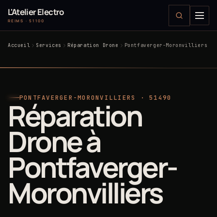
L'Atelier Electro
REIMS · 51100
Accueil
Services
Réparation Drone
Pontfaverger-Moronvilliers
PONTFAVERGER-MORONVILLIERS · 51490
Réparation
Drone à
Pontfaverger-
Moronvilliers