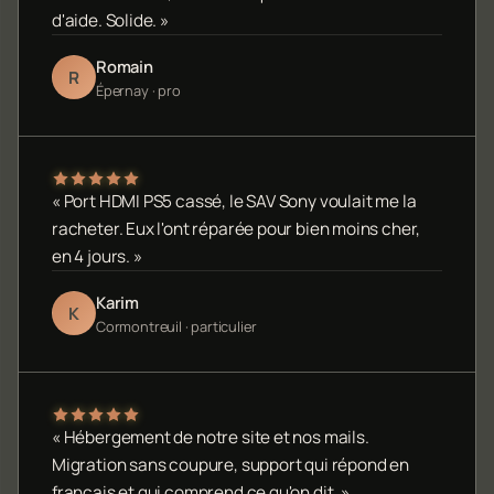
d'aide. Solide. »
Romain
R
Épernay · pro
« Port HDMI PS5 cassé, le SAV Sony voulait me la
racheter. Eux l'ont réparée pour bien moins cher,
en 4 jours. »
Karim
K
Cormontreuil · particulier
« Hébergement de notre site et nos mails.
Migration sans coupure, support qui répond en
français et qui comprend ce qu'on dit. »