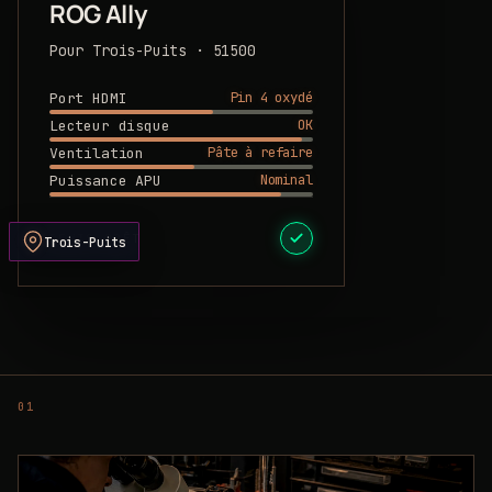
ROG Ally
Pour Trois-Puits · 51500
Pin 4 oxydé
Port HDMI
OK
Lecteur disque
Pâte à refaire
Ventilation
Nominal
Puissance APU
DEVIS PRÊT
Trois-Puits