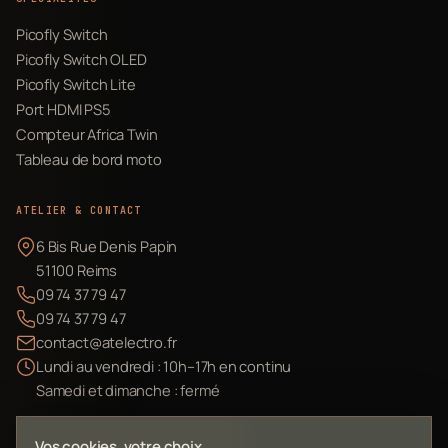
Picofly Switch
Picofly Switch OLED
Picofly Switch Lite
Port HDMI PS5
Compteur Africa Twin
Tableau de bord moto
ATELIER & CONTACT
6 Bis Rue Denis Papin
51100 Reims
09 74 37 79 47
09 74 37 79 47
contact@atelectro.fr
Lundi au vendredi : 10h–17h en continu
Samedi et dimanche : fermé
Envoyer mon matériel
Vos cookies, votre choix.