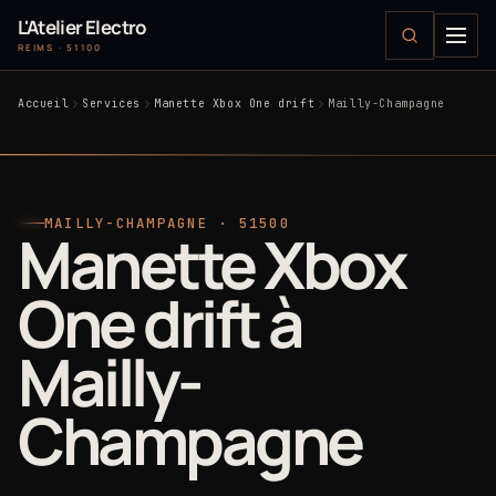
L'Atelier Electro
REIMS · 51100
Accueil
Services
Manette Xbox One drift
Mailly-Champagne
MAILLY-CHAMPAGNE · 51500
Manette Xbox
One drift à
Mailly-
Champagne