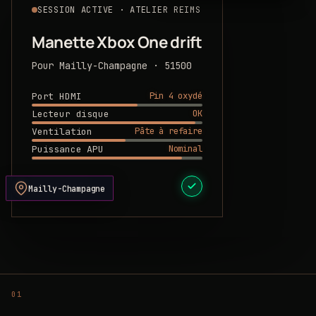
SESSION ACTIVE · ATELIER REIMS
Manette Xbox One drift
Pour Mailly-Champagne · 51500
Pin 4 oxydé
Port HDMI
OK
Lecteur disque
Pâte à refaire
Ventilation
Nominal
Puissance APU
DEVIS PRÊT
Mailly-Champagne