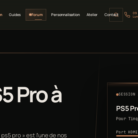
09
on
Guides
Forum
Personnalisation
Atelier
Contact
Lun
5 Pro à
SESSION 
PS5 Pr
Pour Tinq
Port HDMI
 ps5 pro » est l'une de nos