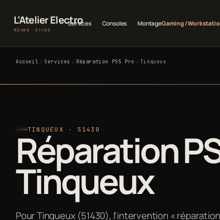
L'Atelier Electro
Services
Consoles
Montage
Gaming / Workstati
REIMS · 51100
Accueil
Services
Réparation PS5 Pro
Tinqueux
TINQUEUX · 51430
Réparation PS
Tinqueux
Pour Tinqueux (51430), l'intervention « réparation