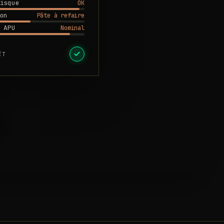
OK
isque
Pâte à refaire
on
Nominal
 APU
ÊT