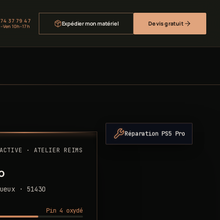
 74 37 79 47
Expédier mon matériel
Devis gratuit
–Ven 10h–17h
Réparation PS5 Pro
ACTIVE · ATELIER REIMS
o
ueux · 51430
Pin 4 oxydé