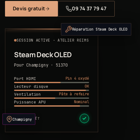
Devis gratuit
09 74 37 79 47
Réparation Steam Deck OLED
SESSION ACTIVE · ATELIER REIMS
Steam Deck OLED
Pour Champigny · 51370
Pin 4 oxydé
Port HDMI
OK
Lecteur disque
Pâte à refaire
Ventilation
Nominal
Puissance APU
DEVIS PRÊT
Champigny