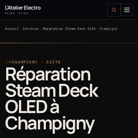
L'Atelier Electro
REIMS · 51100
Accueil
Services
Réparation Steam Deck OLED
Champigny
CHAMPIGNY · 51370
Réparation
Steam Deck
OLED à
Champigny