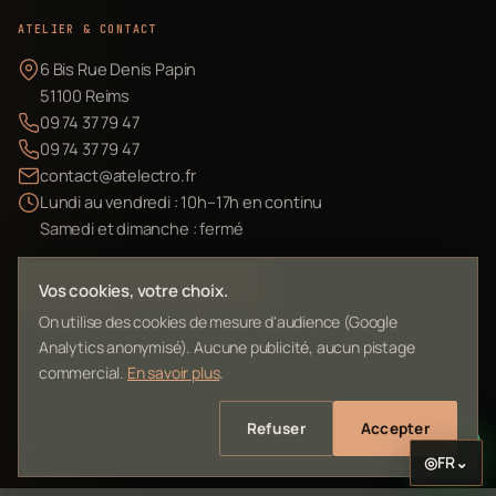
ATELIER & CONTACT
6 Bis Rue Denis Papin
51100 Reims
09 74 37 79 47
09 74 37 79 47
contact@atelectro.fr
Lundi au vendredi : 10h–17h en continu
Samedi et dimanche : fermé
Envoyer mon matériel
Vos cookies, votre choix.
On utilise des cookies de mesure d'audience (Google
Analytics anonymisé). Aucune publicité, aucun pistage
commercial.
En savoir plus
.
©
2026
L'Atelier Electro Reims — SIRET 10261022700013
Refuser
Accepter
Mentions légales
Confidentialité
Contact
Plan du site
◎
FR
⌄