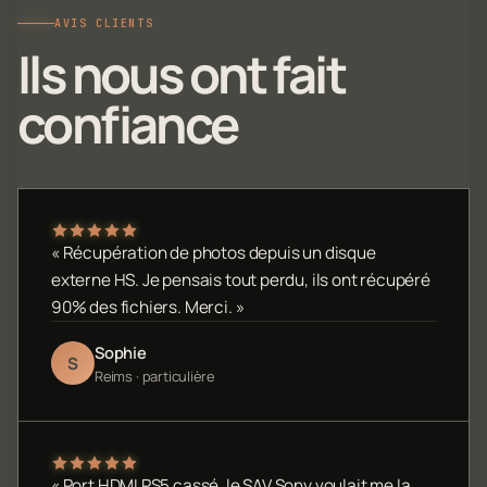
AVIS CLIENTS
Ils nous ont fait
confiance
« Récupération de photos depuis un disque
externe HS. Je pensais tout perdu, ils ont récupéré
90% des fichiers. Merci. »
Sophie
S
Reims · particulière
« Port HDMI PS5 cassé, le SAV Sony voulait me la