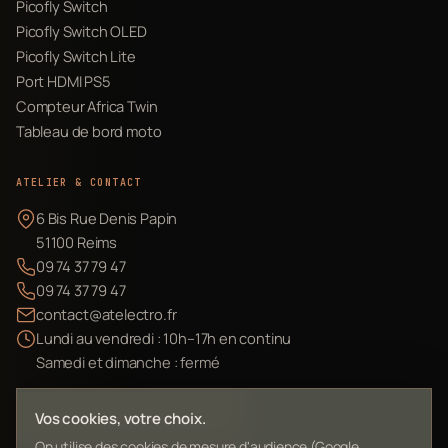
Picofly Switch
Picofly Switch OLED
Picofly Switch Lite
Port HDMI PS5
Compteur Africa Twin
Tableau de bord moto
ATELIER & CONTACT
6 Bis Rue Denis Papin
51100 Reims
09 74 37 79 47
09 74 37 79 47
contact@atelectro.fr
Lundi au vendredi : 10h–17h en continu
Samedi et dimanche : fermé
Envoyer mon matériel
Vos cookies, votre choix.
On utilise des cookies de mesure d'audience (Google