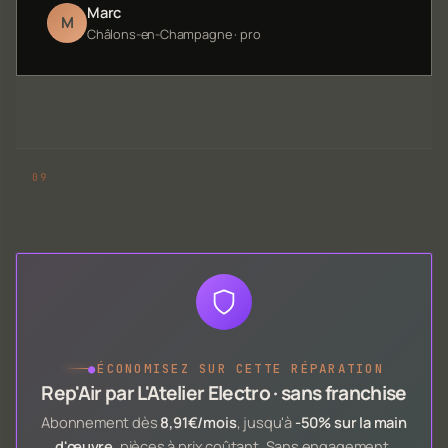
Marc
M
Châlons-en-Champagne · pro
●
ÉCONOMISEZ SUR CETTE RÉPARATION
Rep'Air par L'Atelier Electro · sans franchise
Abonnement dès
8,91€/mois
, jusqu'à
-50% sur la main
d'œuvre
, pièces à prix coûtant. Sans engagement.