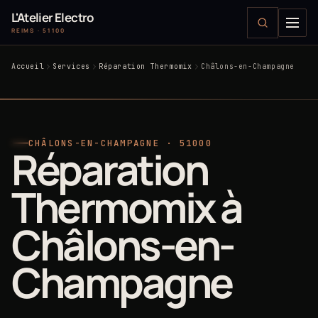
L'Atelier Electro
REIMS · 51100
Accueil
Services
Réparation Thermomix
Châlons-en-Champagne
CHÂLONS-EN-CHAMPAGNE · 51000
Réparation
Thermomix à
Châlons-en-
Champagne