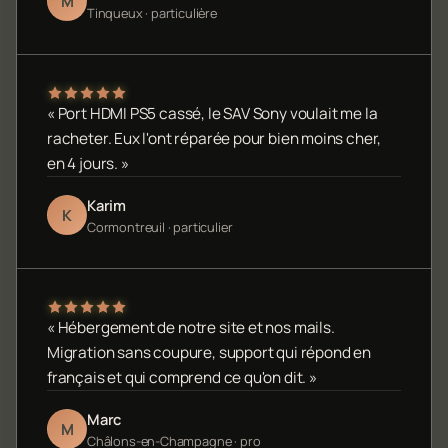
M
Tinqueux · particulière
« Port HDMI PS5 cassé, le SAV Sony voulait me la
racheter. Eux l'ont réparée pour bien moins cher,
en 4 jours. »
Karim
K
Cormontreuil · particulier
« Hébergement de notre site et nos mails.
Migration sans coupure, support qui répond en
français et qui comprend ce qu'on dit. »
Marc
M
Châlons-en-Champagne · pro