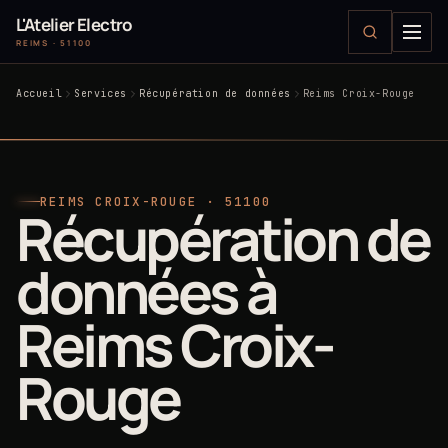
L'Atelier Electro
REIMS · 51100
Accueil
Services
Récupération de données
Reims Croix-Rouge
REIMS CROIX-ROUGE · 51100
Récupération de
données à
Reims Croix-
Rouge