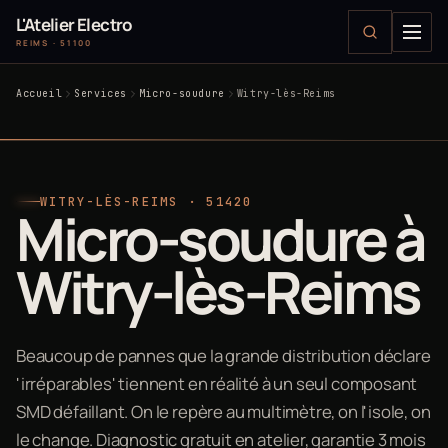
L'Atelier Electro
REIMS · 51100
Accueil
Services
Micro-soudure
Witry-lès-Reims
WITRY-LÈS-REIMS · 51420
Micro-soudure à
Witry-lès-Reims
Beaucoup de pannes que la grande distribution déclare
'irréparables' tiennent en réalité à un seul composant
SMD défaillant. On le repère au multimètre, on l'isole, on
le change. Diagnostic gratuit en atelier, garantie 3 mois