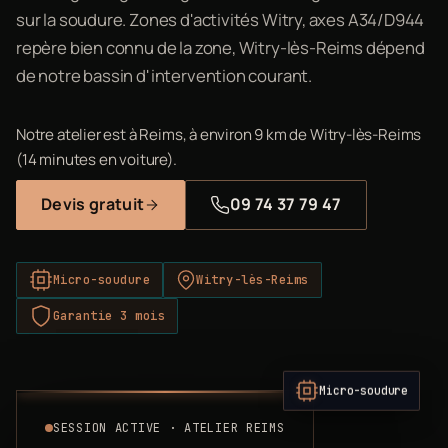
sur la soudure. Zones d'activités Witry, axes A34/D944
repère bien connu de la zone, Witry-lès-Reims dépend
de notre bassin d'intervention courant.
Notre atelier est à Reims, à environ 9 km de Witry-lès-Reims
(14 minutes en voiture).
Devis gratuit
09 74 37 79 47
Micro-soudure
Witry-lès-Reims
Garantie 3 mois
Micro-soudure
SESSION ACTIVE · ATELIER REIMS