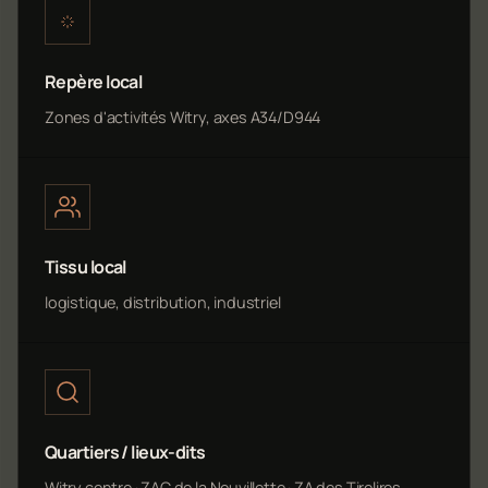
Repère local
Zones d'activités Witry, axes A34/D944
Tissu local
logistique, distribution, industriel
Quartiers / lieux-dits
Witry centre · ZAC de la Neuvillette · ZA des Tirelires