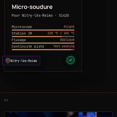
Micro-soudure
Pour Witry-lès-Reims · 51420
Aligné
Microscope
220 °C / 245 °C
Station IR
Appliqué
Fluxage
Test passing
Continuité piste
DEVIS PRÊT
Witry-lès-Reims