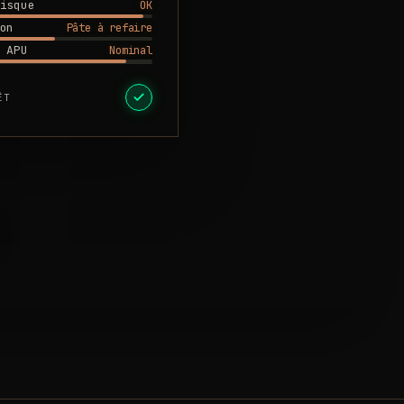
OK
isque
Pâte à refaire
on
Nominal
 APU
ÊT