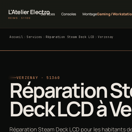
L'Atelier Electro
Services
Consoles
Montage
Gaming / Workstati
REIMS · 51100
Accueil
Services
Réparation Steam Deck LCD
Verzenay
VERZENAY · 51360
Réparation S
Deck LCD à V
Réparation Steam Deck LCD pour les habitants de 