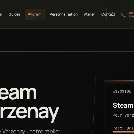
09
on
Guides
Forum
Personnalisation
Atelier
Contact
Lun
team
SESSION 
erzenay
Steam
Pour Verz
Port HDMI
Verzenay : notre atelier