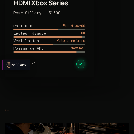
HDMI Xbox Series
Pour Sillery · 51500
Pin 4 oxydé
Port HDMI
OK
Lecteur disque
Pâte à refaire
Ventilation
Nominal
Puissance APU
DEVIS PRÊT
Sillery