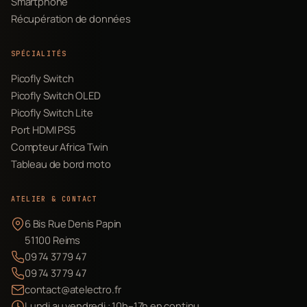
Smartphone
Récupération de données
SPÉCIALITÉS
Picofly Switch
Picofly Switch OLED
Picofly Switch Lite
Port HDMI PS5
Compteur Africa Twin
Tableau de bord moto
ATELIER & CONTACT
6 Bis Rue Denis Papin
51100 Reims
09 74 37 79 47
09 74 37 79 47
contact@atelectro.fr
Lundi au vendredi : 10h–17h en continu