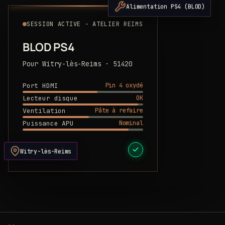
Alimentation PS4 (BLOD)
SESSION ACTIVE · ATELIER REIMS
BLOD PS4
Pour Witry-lès-Reims · 51420
Pin 4 oxydé
Port HDMI
OK
Lecteur disque
Pâte à refaire
Ventilation
Nominal
Puissance APU
DEVIS PRÊT
Witry-lès-Reims