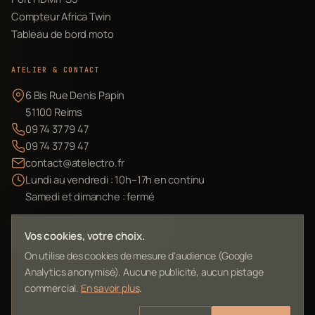
Compteur Africa Twin
Tableau de bord moto
ATELIER & CONTACT
6 Bis Rue Denis Papin
51100 Reims
09 74 37 79 47
09 74 37 79 47
contact@atelectro.fr
Lundi au vendredi : 10h–17h en continu
Samedi et dimanche : fermé
Envoyer mon matériel
Vos cookies, votre choix.
On utilise des cookies de mesure d'audience (Google
Analytics anonymisé). Aucune publicité, aucun pistage
commercial.
En savoir plus
.