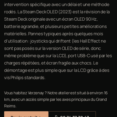
intervention spécifique avec un délai et une méthode
rodés. La Steam Deck OLED (2023) est la révision de la
Steam Deck originale avec un écran OLED 90 Hz,
batterie agrandie, et plusieurs petites améliorations
matérielles. Pannes typiques après quelques mois
d'utilisation : joysticks qui driftent (les Hall Effect ne
sont pas posés sur la version OLED de série, donc
même problème que sur la LCD), port USB-C usé par les
charges répétées, et écran fragile aux chocs. Le
démontage est plus simple que sur la LCD grâce à des
vis Philips standards.
Vous habitez Verzenay ? Notre atelier est situé à environ 16
km, avec un accès simple par les axes principaux du Grand
Reims.