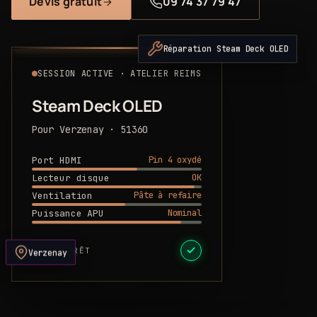
Devis gratuit
09 74 37 79 47
Réparation Steam Deck OLED
SESSION ACTIVE · ATELIER REIMS
Steam Deck OLED
Pour Verzenay · 51360
Pin 4 oxydé
Port HDMI
OK
Lecteur disque
Pâte à refaire
Ventilation
Nominal
Puissance APU
DEVIS PRÊT
Verzenay