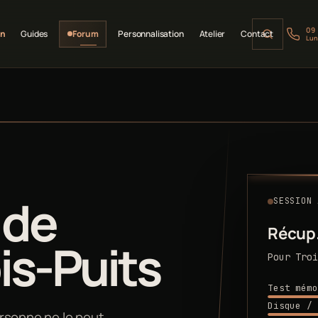
09
on
Guides
Forum
Personnalisation
Atelier
Contact
Lun
 de
SESSION 
Récup
is-Puits
Pour Troi
Test mémo
Disque / 
rsonne ne le peut