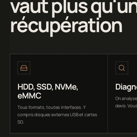
vaut plus qu'u
récupération
HDD, SSD, NVMe,
Diagno
eMMC
On analyse 
devis. Vou
Tous formats, toutes interfaces. Y
compris disques externes USB et cartes
SD.