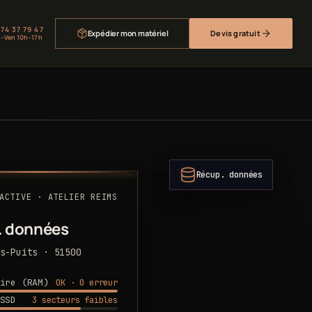
 74 37 79 47
Expédier mon matériel
Devis gratuit
–Ven 10h–17h
Récup. données
ACTIVE · ATELIER REIMS
. données
s-Puits · 51500
OK · 0 erreur
ire (RAM)
3 secteurs faibles
SSD