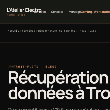
L'Atelier Electro
Services
Consoles
Montage
Gaming / Workstati
REIMS · 51100
Accueil
Services
Récupération de données
Trois-Puits
TROIS-PUITS · 51500
Récupération
données à Tro
On ne garantit jamais 100 % de récupération — pe