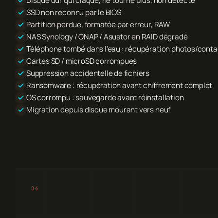
Disque dur qui claque, ne tourne plus, non détecté
SSD non reconnu par le BIOS
Partition perdue, formatée par erreur, RAW
NAS Synology / QNAP / Asustor en RAID dégradé
Téléphone tombé dans l'eau : récupération photos/conta
Cartes SD / microSD corrompues
Suppression accidentelle de fichiers
Ransomware : récupération avant chiffrement complet
OS corrompu : sauvegarde avant réinstallation
Migration depuis disque mourant vers neuf