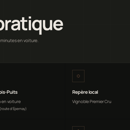
pratique
0 minutes en voiture.
ois-Puits
Repère local
n en voiture
Vignoble Premier Cru
(route d'Épernay)