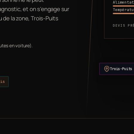
Alimentat
gnostic, et on s'engage sur
Températu
 de la zone, Trois-Puits
DEVIS PR
utes en voiture).
Trois-Puits
ois