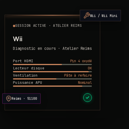
Wii / Wii Mini
SESSION ACTIVE · ATELIER REIMS
Wii
Diagnostic en cours · Atelier Reims
Pin 4 oxydé
Port HDMI
OK
Lecteur disque
Pâte à refaire
Ventilation
Nominal
Puissance APU
DEVIS PRÊT
Reims · 51100