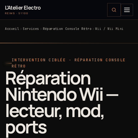
L'Atelier Electro
REIMS · 51100
Accueil
Services
Réparation Console Rétro
Wii / Wii Mini
INTERVENTION CIBLÉE · RÉPARATION CONSOLE
RÉTRO
Réparation
Nintendo Wii —
lecteur, mod,
ports