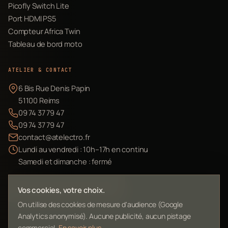
Picofly Switch Lite
Port HDMI PS5
Compteur Africa Twin
Tableau de bord moto
ATELIER & CONTACT
6 Bis Rue Denis Papin
51100 Reims
09 74 37 79 47
09 74 37 79 47
contact@atelectro.fr
Lundi au vendredi : 10h–17h en continu
Samedi et dimanche : fermé
Envoyer mon matériel
Vos cookies, votre choix.
On utilise des cookies de mesure d'audience (Google
Analytics anonymisé). Aucune publicité, aucun pistage
commercial.
En savoir plus
.