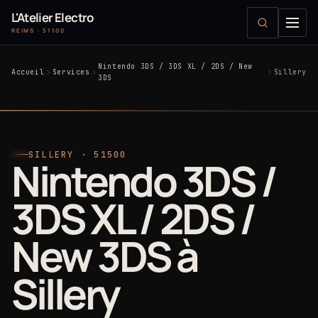
L'Atelier Electro
REIMS · 51100
Nintendo 3DS / 3DS XL / 2DS / New
Accueil
Services
Sillery
3DS
SILLERY · 51500
Nintendo 3DS /
3DS XL / 2DS /
New 3DS à
Sillery