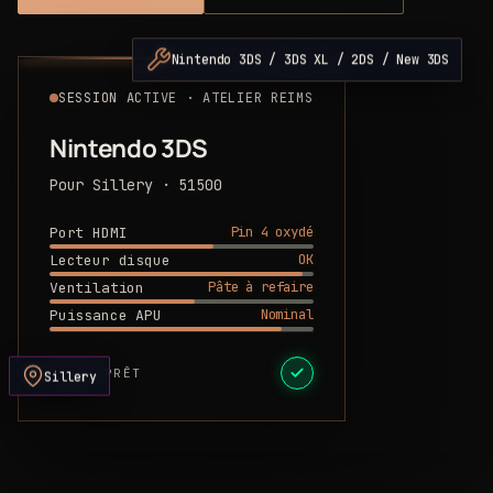
Nintendo 3DS / 3DS XL / 2DS / New 3DS
SESSION ACTIVE · ATELIER REIMS
Nintendo 3DS
Pour Sillery · 51500
Pin 4 oxydé
Port HDMI
OK
Lecteur disque
Pâte à refaire
Ventilation
Nominal
Puissance APU
DEVIS PRÊT
Sillery