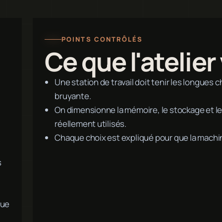
POINTS CONTRÔLÉS
Ce que l'atelier 
Une station de travail doit tenir les longues 
bruyante.
On dimensionne la mémoire, le stockage et le 
réellement utilisés.
Chaque choix est expliqué pour que la machi
s
que