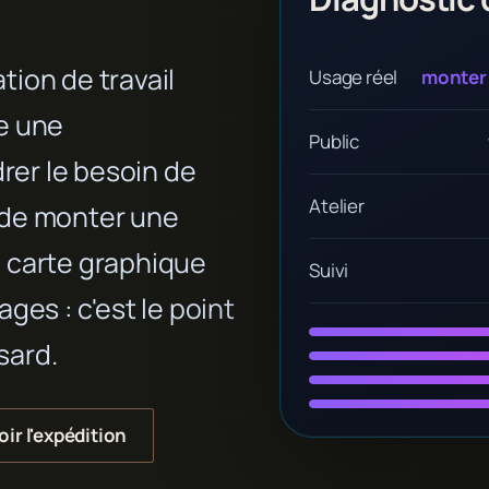
ion de travail
Usage réel
monter 
e une
Public
drer le besoin de
Atelier
 de monter une
, carte graphique
Suivi
ges : c'est le point
sard.
oir l'expédition