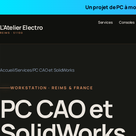
Un projet de PC à mo
Services
Consoles
L'Atelier Electro
REIMS · 51100
Accueil
/
Services
/
PC CAO et SolidWorks
WORKSTATION · REIMS & FRANCE
PC CAO et
SolidWorks