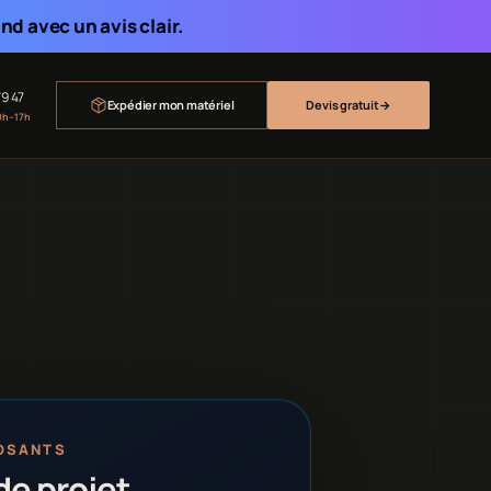
d avec un avis clair.
79 47
Expédier mon matériel
Devis gratuit
→
0h–17h
OSANTS
de projet