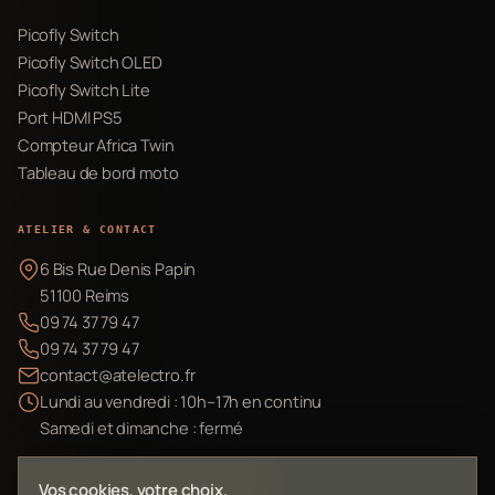
Picofly Switch
Picofly Switch OLED
Picofly Switch Lite
Port HDMI PS5
Compteur Africa Twin
Tableau de bord moto
ATELIER & CONTACT
6 Bis Rue Denis Papin
51100 Reims
09 74 37 79 47
09 74 37 79 47
contact@atelectro.fr
Lundi au vendredi : 10h–17h en continu
Samedi et dimanche : fermé
Envoyer mon matériel
Vos cookies, votre choix.