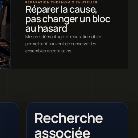
RÉPARATION THERMOMIX EN ATELIER
Réparer la cause,
pas changer un bloc
au hasard
Mesure, démontage et réparation ciblée
permettent souvent de conserver les
ensembles encore sains.
Recherche
associée