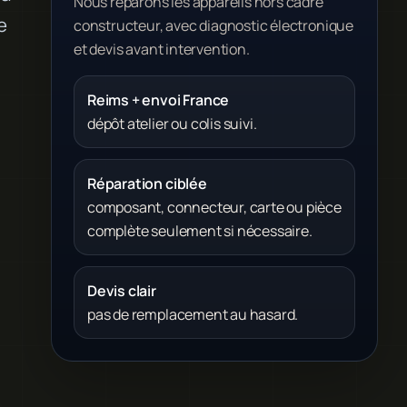
Nous réparons les appareils hors cadre
e
constructeur, avec diagnostic électronique
et devis avant intervention.
Reims + envoi France
dépôt atelier ou colis suivi.
Réparation ciblée
composant, connecteur, carte ou pièce
complète seulement si nécessaire.
Devis clair
pas de remplacement au hasard.