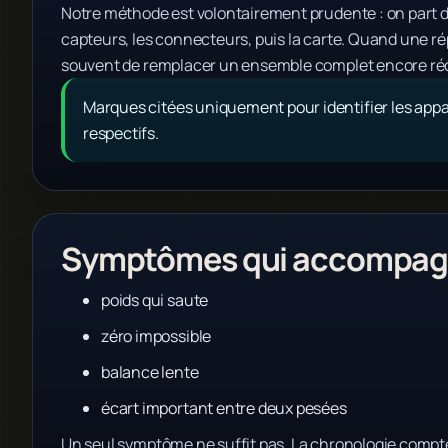
Notre méthode est volontairement prudente : on part du
capteurs, les connecteurs, puis la carte. Quand une répa
souvent de remplacer un ensemble complet encore ré
Marques citées uniquement pour identifier les appar
respectifs.
Symptômes qui accompagn
poids qui saute
zéro impossible
balance lente
écart important entre deux pesées
Un seul symptôme ne suffit pas. La chronologie compte