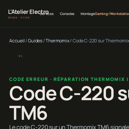
L'Atelier Electro
Services
Consoles
Montage
Gaming / Workstati
REIMS · 51100
Accueil
/
Guides
/
Thermomix
/
Code C-220 sur Thermomi
CODE ERREUR · RÉPARATION THERMOMIX 
Code C-220 s
TM6
Le code C-220 sur un Thermomix TM6 signale