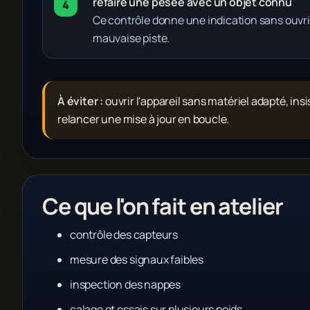
refaire une pesée avec un objet connu
Ce contrôle donne une indication sans ouvri
mauvaise piste.
À éviter :
ouvrir l'appareil sans matériel adapté, ins
relancer une mise à jour en boucle.
Ce que l'on fait en atelier
contrôle des capteurs
mesure des signaux faibles
inspection des nappes
calage et essais sur plusieurs poids