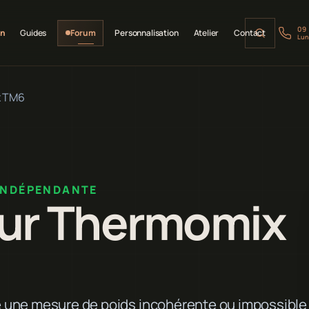
09
on
Guides
Forum
Personnalisation
Atelier
Contact
Lun
x TM6
INDÉPENDANTE
ur Thermomix
 une mesure de poids incohérente ou impossible