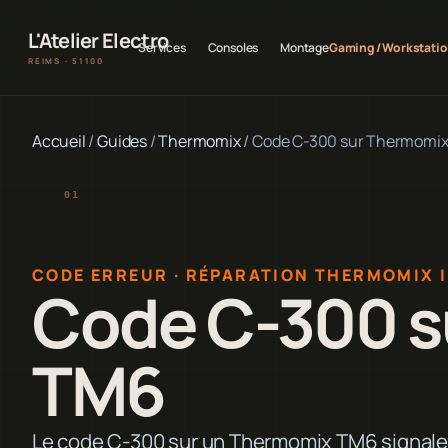
L'Atelier Electro
Services
Consoles
Montage
Gaming / Workstati
REIMS · 51100
Accueil
/
Guides
/
Thermomix
/
Code C-300 sur Thermomi
CODE ERREUR · RÉPARATION THERMOMIX 
Code C-300 s
TM6
Le code C-300 sur un Thermomix TM6 signale u