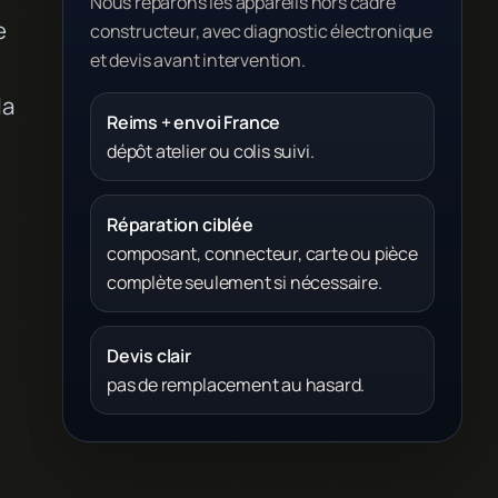
Nous réparons les appareils hors cadre
e
constructeur, avec diagnostic électronique
et devis avant intervention.
la
Reims + envoi France
dépôt atelier ou colis suivi.
Réparation ciblée
composant, connecteur, carte ou pièce
complète seulement si nécessaire.
Devis clair
pas de remplacement au hasard.