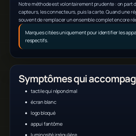
Notre méthode est volontairement prudente : on part du
capteurs, les connecteurs, puis la carte. Quand une répa
souvent de remplacer un ensemble complet encore ré
Marques citées uniquement pour identifier les appar
respectifs.
Symptômes qui accompagn
tactile qui répond mal
écran blanc
logo bloqué
appui fantôme
luminosité irrégulière