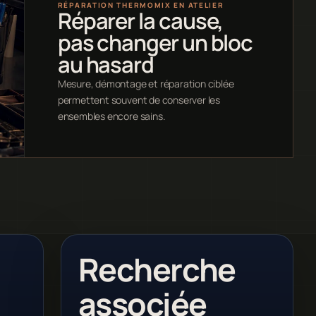
RÉPARATION THERMOMIX EN ATELIER
Réparer la cause,
pas changer un bloc
au hasard
Mesure, démontage et réparation ciblée
permettent souvent de conserver les
ensembles encore sains.
Recherche
associée