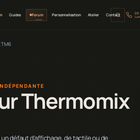
09
on
Guides
Forum
Personnalisation
Atelier
Contact
Lun
x TM6
INDÉPENDANTE
ur Thermomix
n défaut d'affichage, de tactile ou de