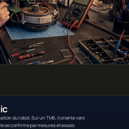
ic
ion du robot. Sur un TM6, il oriente vers
lle se confirme par mesures et essais.