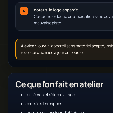
noter si le logo apparaît
Ce contrôle donne une indication sans ouvri
mauvaise piste.
À éviter :
ouvrir l'appareil sans matériel adapté, ins
relancer une mise à jour en boucle.
Ce que l'on fait en atelier
test écran et rétroéclairage
contrôle des nappes
mesure des tensions d'affichage