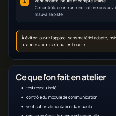
vérifier date, heure et compte utilisé
Ce contrôle donne une indication sans ouvri
mauvaise piste.
À éviter :
ouvrir l'appareil sans matériel adapté, ins
relancer une mise à jour en boucle.
Ce que l'on fait en atelier
test réseau isolé
contrôle du module de communication
vérification alimentation du module
remise en état si la panne est matérielle