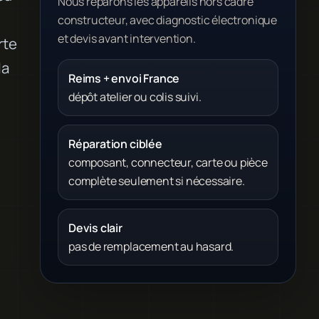
Nous réparons les appareils hors cadre
constructeur, avec diagnostic électronique
et devis avant intervention.
rte
la
Reims + envoi France
dépôt atelier ou colis suivi.
Réparation ciblée
composant, connecteur, carte ou pièce
complète seulement si nécessaire.
Devis clair
pas de remplacement au hasard.