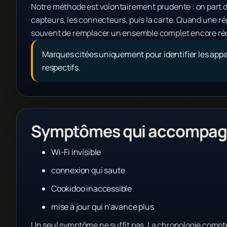
Notre méthode est volontairement prudente : on part du
capteurs, les connecteurs, puis la carte. Quand une répa
souvent de remplacer un ensemble complet encore ré
Marques citées uniquement pour identifier les appar
respectifs.
Symptômes qui accompagn
Wi-Fi invisible
connexion qui saute
Cookidoo inaccessible
mise à jour qui n'avance plus
Un seul symptôme ne suffit pas. La chronologie compte