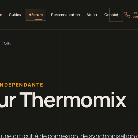
09
on
Guides
Forum
Personnalisation
Atelier
Contact
Lun
x TM6
INDÉPENDANTE
ur Thermomix
une difficulté de connexion, de synchronisation 