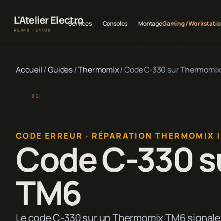
L'Atelier Electro
Services
Consoles
Montage
Gaming / Workstati
REIMS · 51100
Accueil
/
Guides
/
Thermomix
/
Code C-330 sur Thermomi
CODE ERREUR · RÉPARATION THERMOMIX 
Code C-330 s
TM6
Le code C-330 sur un Thermomix TM6 signale 