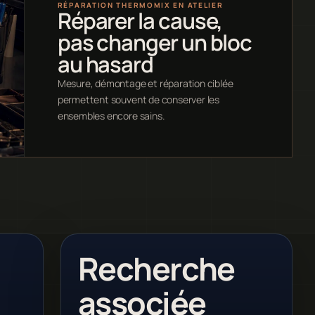
RÉPARATION THERMOMIX EN ATELIER
Réparer la cause,
pas changer un bloc
au hasard
Mesure, démontage et réparation ciblée
permettent souvent de conserver les
ensembles encore sains.
Recherche
associée