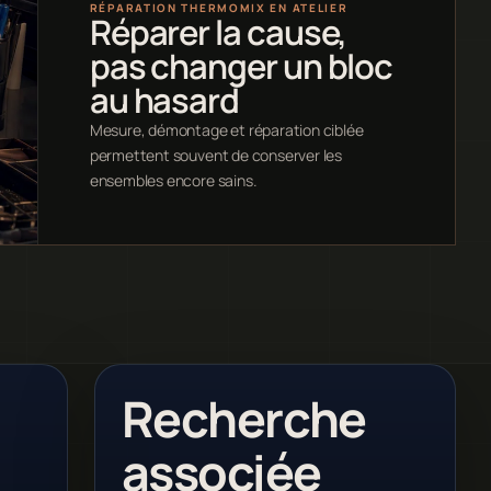
RÉPARATION THERMOMIX EN ATELIER
Réparer la cause,
pas changer un bloc
au hasard
Mesure, démontage et réparation ciblée
permettent souvent de conserver les
ensembles encore sains.
Recherche
associée