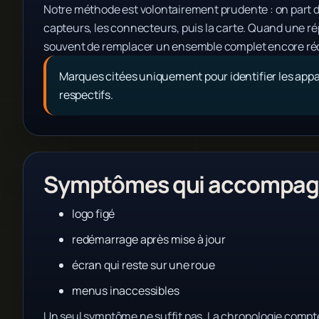
Notre méthode est volontairement prudente : on part du
capteurs, les connecteurs, puis la carte. Quand une répa
souvent de remplacer un ensemble complet encore ré
Marques citées uniquement pour identifier les appar
respectifs.
Symptômes qui accompagn
logo figé
redémarrage après mise à jour
écran qui reste sur une roue
menus inaccessibles
Un seul symptôme ne suffit pas. La chronologie compte