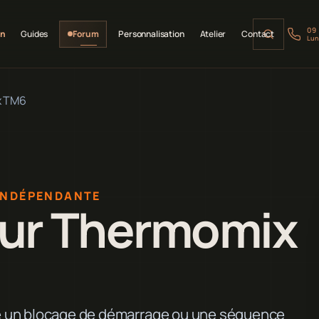
09
on
Guides
Forum
Personnalisation
Atelier
Contact
Lun
x TM6
INDÉPENDANTE
sur Thermomix
e un blocage de démarrage ou une séquence