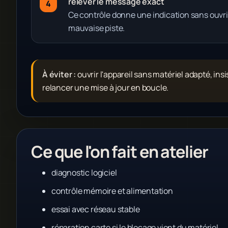
relever le message exact
Ce contrôle donne une indication sans ouvri
mauvaise piste.
À éviter :
ouvrir l'appareil sans matériel adapté, ins
relancer une mise à jour en boucle.
Ce que l'on fait en atelier
diagnostic logiciel
contrôle mémoire et alimentation
essai avec réseau stable
réparation carte si le blocage vient du matériel