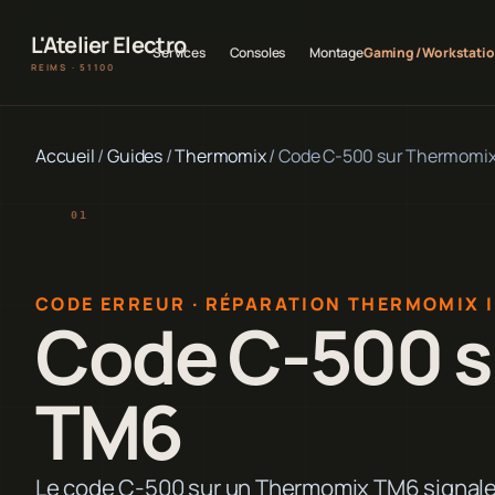
L'Atelier Electro
Services
Consoles
Montage
Gaming / Workstati
REIMS · 51100
Accueil
/
Guides
/
Thermomix
/
Code C-500 sur Thermomi
CODE ERREUR · RÉPARATION THERMOMIX 
Code C-500 
TM6
Le code C-500 sur un Thermomix TM6 signal