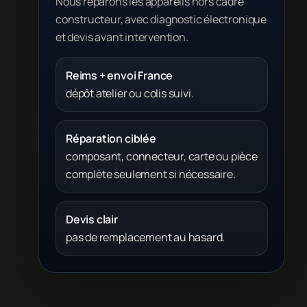
Nous réparons les appareils hors cadre
constructeur, avec diagnostic électronique
et devis avant intervention.
Reims + envoi France
dépôt atelier ou colis suivi.
Réparation ciblée
composant, connecteur, carte ou pièce
complète seulement si nécessaire.
Devis clair
pas de remplacement au hasard.