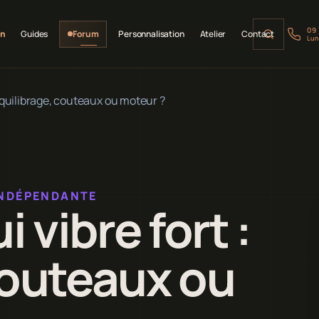
09
on
Guides
Forum
Personnalisation
Atelier
Contact
Lun
équilibrage, couteaux ou moteur ?
INDÉPENDANTE
vibre fort :
couteaux ou