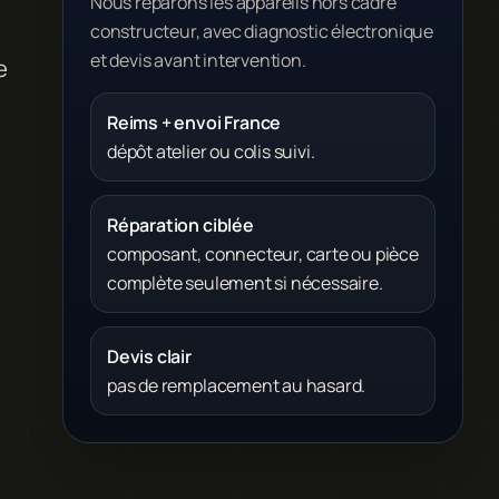
Nous réparons les appareils hors cadre
constructeur, avec diagnostic électronique
et devis avant intervention.
e
Reims + envoi France
dépôt atelier ou colis suivi.
Réparation ciblée
composant, connecteur, carte ou pièce
complète seulement si nécessaire.
Devis clair
pas de remplacement au hasard.