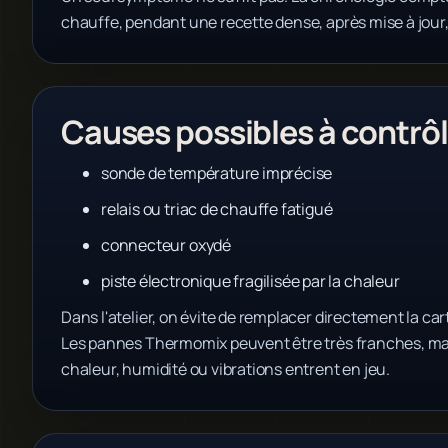
chauffe, pendant une recette dense, après mise à jour
Causes possibles à contrôl
sonde de température imprécise
relais ou triac de chauffe fatigué
connecteur oxydé
piste électronique fragilisée par la chaleur
Dans l'atelier, on évite de remplacer directement la cart
Les pannes Thermomix peuvent être très franches, mai
chaleur, humidité ou vibrations entrent en jeu.