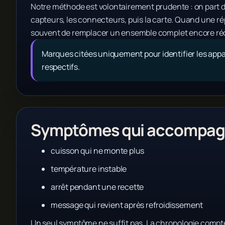
Notre méthode est volontairement prudente : on part du
capteurs, les connecteurs, puis la carte. Quand une répa
souvent de remplacer un ensemble complet encore ré
Marques citées uniquement pour identifier les appar
respectifs.
Symptômes qui accompagn
cuisson qui ne monte plus
température instable
arrêt pendant une recette
message qui revient après refroidissement
Un seul symptôme ne suffit pas. La chronologie compte