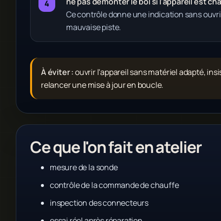
ne pas démonter le bol si l'appareil est ch
Ce contrôle donne une indication sans ouvri
mauvaise piste.
À éviter :
ouvrir l'appareil sans matériel adapté, ins
relancer une mise à jour en boucle.
Ce que l'on fait en atelier
mesure de la sonde
contrôle de la commande de chauffe
inspection des connecteurs
essai réel après réparation