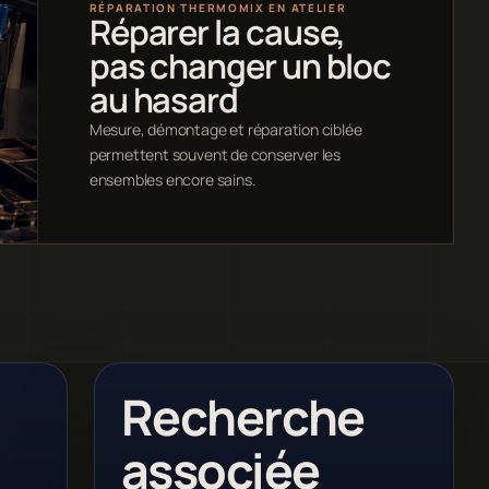
RÉPARATION THERMOMIX EN ATELIER
Réparer la cause,
pas changer un bloc
au hasard
Mesure, démontage et réparation ciblée
permettent souvent de conserver les
ensembles encore sains.
Recherche
associée