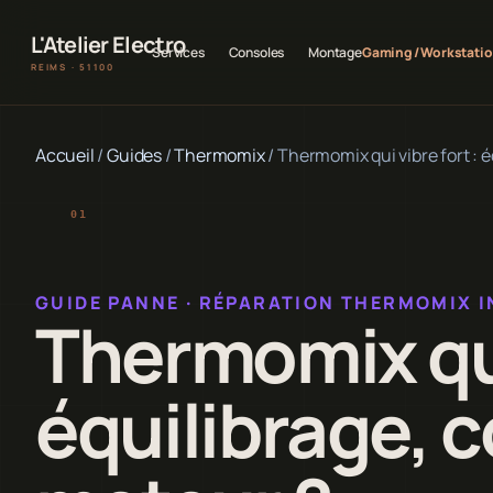
L'Atelier Electro
Services
Consoles
Montage
Gaming / Workstati
REIMS · 51100
Accueil
/
Guides
/
Thermomix
/
Thermomix qui vibre fort : 
GUIDE PANNE · RÉPARATION THERMOMIX 
Thermomix qui 
équilibrage, 