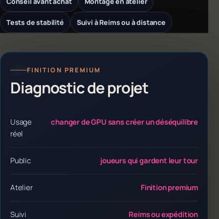
Conseil avant achat
Montage en atelier
Tests de stabilité
Suivi à Reims ou à distance
FINITION PREMIUM
Diagnostic de projet
Usage
changer de GPU sans créer un déséquilibre
réel
Public
joueurs qui gardent leur tour
Atelier
Finition premium
Suivi
Reims ou expédition