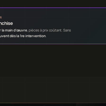
N
anchise
 la main d'œuvre
, pièces à prix coûtant. Sans
ent dès la 1re intervention
.