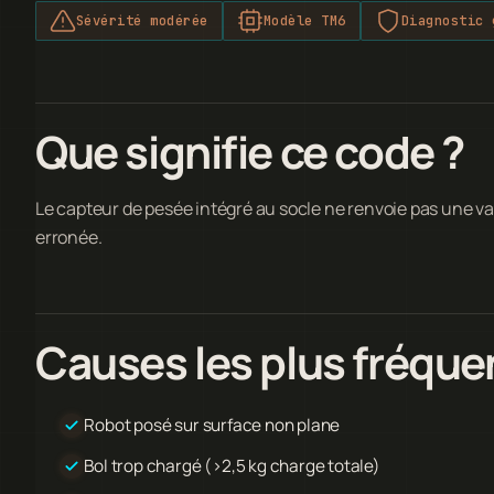
Sévérité modérée
Modèle TM6
Diagnostic 
Que signifie ce code ?
Le capteur de pesée intégré au socle ne renvoie pas une v
erronée.
Causes les plus fréque
Robot posé sur surface non plane
Bol trop chargé (>2,5 kg charge totale)