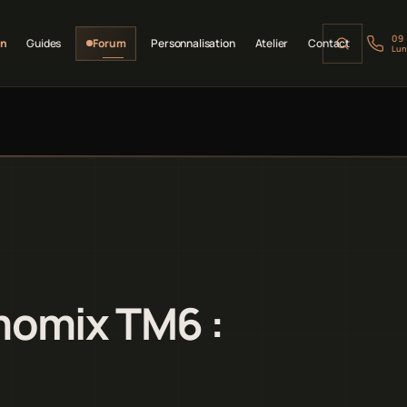
09
on
Guides
Forum
Personnalisation
Atelier
Contact
Lun
momix TM6 :