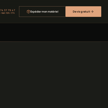
 74 37 79 47
Expédier mon matériel
Devis gratuit
–Ven 10h–17h