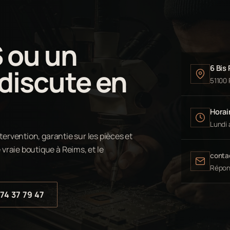
S ou un
6 Bis
 discute en
51100
Horair
Lundi 
tervention, garantie sur les pièces et
vraie boutique à Reims, et le
conta
Répon
74 37 79 47