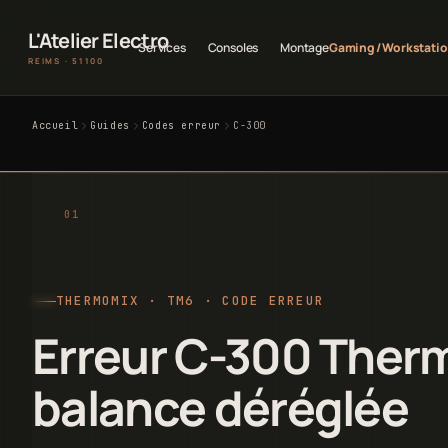
L'Atelier Electro
Services
Consoles
Montage
Gaming / Workstati
REIMS · 51100
Accueil
Guides
Codes erreur
C-300
THERMOMIX · TM6 · CODE ERREUR
Erreur C-300 Ther
balance déréglée