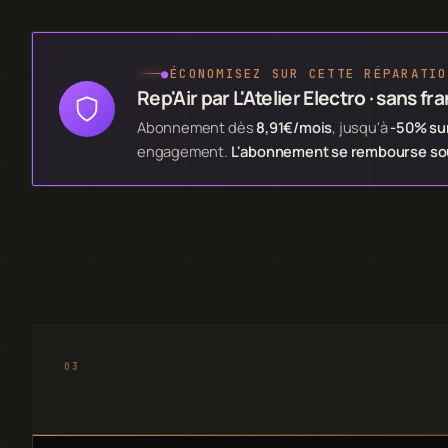
●
ÉCONOMISEZ SUR CETTE RÉPARATIO
Rep'Air par L'Atelier Electro · sans fr
Abonnement dès
8,91€/mois
, jusqu'à
-50% sur
engagement.
L'abonnement se rembourse souv