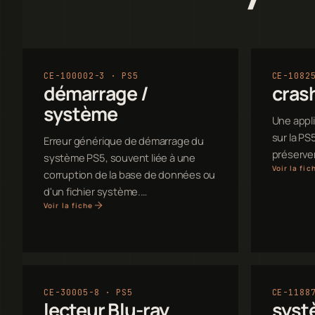
CE-100002-3 · PS5
CE-1082
démarrage /
crash
système
Une appli
sur la PS
Erreur générique de démarrage du
préserver 
système PS5, souvent liée à une
Voir la fic
corruption de la base de données ou
d'un fichier système.…
Voir la fiche
CE-30005-8 · PS5
CE-1188
lecteur Blu-ray
syst