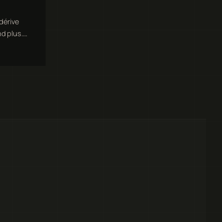
dérive
nd plus.…