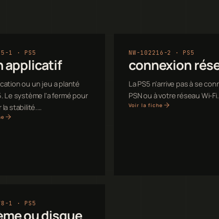
55-1 · PS5
NW-102216-2 · PS5
 applicatif
connexion rés
cation ou un jeu a planté
La PS5 n'arrive pas à se con
5. Le système l'a fermé pour
PSN ou à votre réseau Wi-Fi
Voir la fiche
la stabilité.…
he
78-1 · PS5
ème ou disque