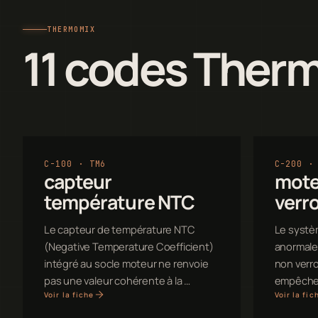
THERMOMIX
11 codes Ther
C-100 · TM6
C-200 ·
capteur
mote
température NTC
verro
Le capteur de température NTC
Le systè
(Negative Temperature Coefficient)
anormale
intégré au socle moteur ne renvoie
non verro
pas une valeur cohérente à la …
empêche 
Voir la fiche
Voir la fic