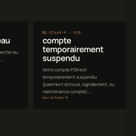
WS-37469-9 · PS5
eau
compte
temporairement
necter au
suspendu
.…
Votre compte PSN est
temporairement suspendu
(paiement échoué, signalement, ou
maintenance compte).…
Voir la fiche