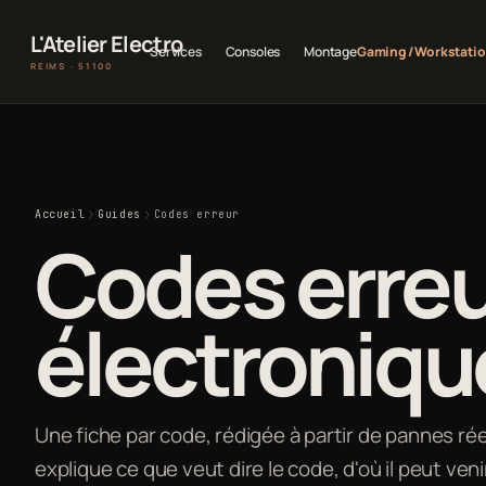
L'Atelier Electro
Services
Consoles
Montage
Gaming / Workstati
REIMS · 51100
Accueil
Guides
Codes erreur
Codes erre
électroniqu
Une fiche par code, rédigée à partir de pannes rée
explique ce que veut dire le code, d'où il peut ven