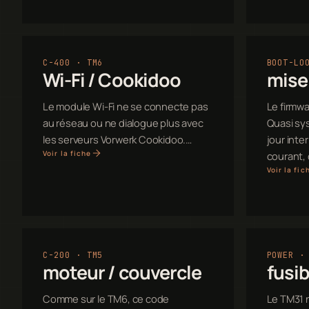
C-400 · TM6
BOOT-LO
Wi-Fi / Cookidoo
mise 
Le module Wi-Fi ne se connecte pas
Le firmwa
au réseau ou ne dialogue plus avec
Quasi sy
les serveurs Vorwerk Cookidoo.…
jour int
Voir la fiche
courant,
Voir la fic
C-200 · TM5
POWER ·
moteur / couvercle
fusi
Comme sur le TM6, ce code
Le TM31 