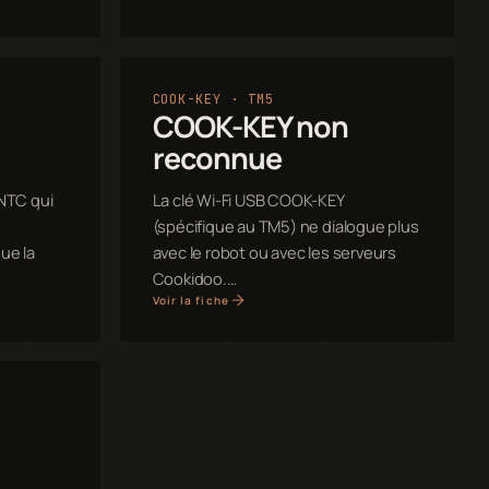
COOK-KEY · TM5
COOK-KEY non
reconnue
 NTC qui
La clé Wi-Fi USB COOK-KEY
(spécifique au TM5) ne dialogue plus
ue la
avec le robot ou avec les serveurs
Cookidoo.…
Voir la fiche