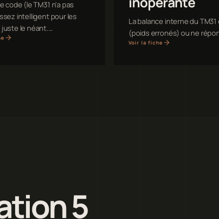
inopérante
de code (le TM31 n'a pas
ssez intelligent pour les
La balance interne du TM31 
juste le néant.…
(poids erronés) ou ne répo
he
Voir la fiche
ation 5