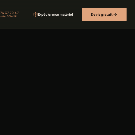
 74 37 79 47
Expédier mon matériel
Devis gratuit
–Ven 10h–17h