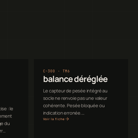
C-300 · TM6
balance déréglée
Le capteur de pesée intégré au
socle ne renvoie pas une valeur
cohérente. Pesée bloquée ou
se : le
indication erronée.…
uement
Voir la fiche
ge du
rr…