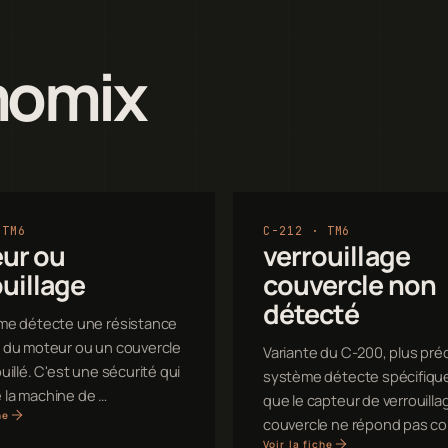
momix
 TM6
C-212 · TM6
ur ou
verrouillage
uillage
couvercle non
détecté
me détecte une résistance
 du moteur ou un couvercle
Variante du C-200, plus préci
uillé. C'est une sécurité qui
système détecte spécifiq
la machine de …
que le capteur de verrouilla
he
couvercle ne répond pas co
Voir la fiche