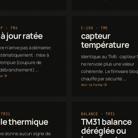
OP · TM6
C-100 · TM5
à jour ratée
capteur
température
re n'arrive pas à démarrer.
stématiquement : mise à
Identique au TM6 : capteur
errompue (coupure de
ne renvoie plus une valeur
 débranchement).…
cohérente. Le firmware bloq
he
chauffe par sécurité.…
Voir la fiche
 TM31
BALANCE · TM31
ble thermique
TM31 balance
déréglée ou
ne donne aucun signe de