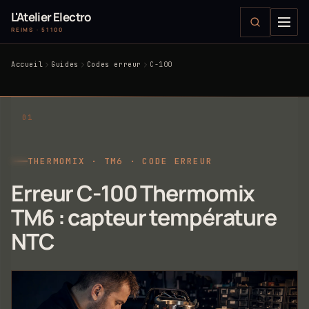
L'Atelier Electro
REIMS · 51100
Accueil
Guides
Codes erreur
C-100
THERMOMIX · TM6 · CODE ERREUR
Erreur C-100 Thermomix
TM6 : capteur température
NTC