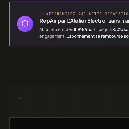
●
ÉCONOMISEZ SUR CETTE RÉPARATIO
Rep'Air par L'Atelier Electro · sans fr
Abonnement dès
8,91€/mois
, jusqu'à
-50% sur
engagement.
L'abonnement se rembourse souv