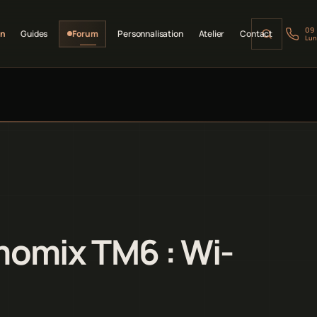
09
on
Guides
Forum
Personnalisation
Atelier
Contact
Lun
momix TM6 : Wi-