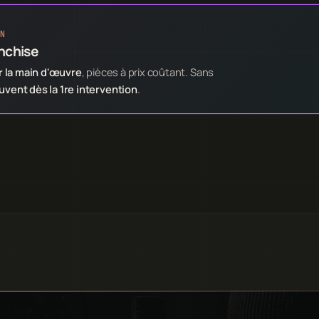
N
anchise
 la main d'œuvre
, pièces à prix coûtant. Sans
ent dès la 1re intervention
.