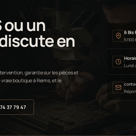
S ou un
6 Bis
 discute en
51100
Horair
Lundi 
tervention, garantie sur les pièces et
vraie boutique à Reims, et le
conta
Répon
74 37 79 47