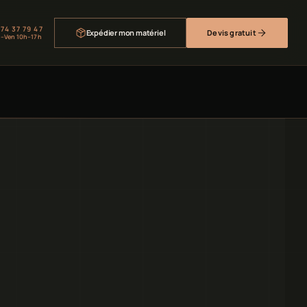
 74 37 79 47
Expédier mon matériel
Devis gratuit
–Ven 10h–17h