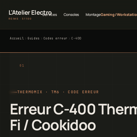
L'Atelier Electro
Services
Consoles
Montage
Gaming / Workstati
REIMS · 51100
Accueil
Guides
Codes erreur
C-400
THERMOMIX · TM6 · CODE ERREUR
Erreur C-400 Ther
Fi / Cookidoo