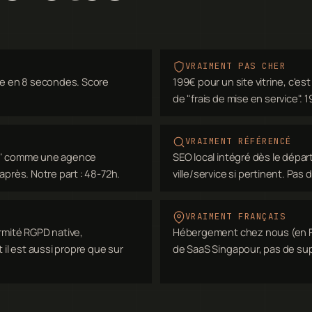
VRAIMENT PAS CHER
e en 8 secondes. Score
199€ pour un site vitrine, c'es
de "frais de mise en service".
VRAIMENT RÉFÉRENCÉ
es" comme une agence
SEO local intégré dès le dépar
s après. Notre part : 48-72h.
ville/service si pertinent. Pas d
VRAIMENT FRANÇAIS
rmité RGPD native,
Hébergement chez nous (en Fra
 il est aussi propre que sur
de SaaS Singapour, pas de sup