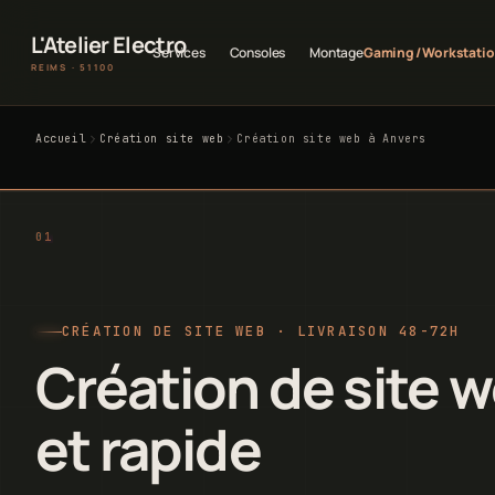
L'Atelier Electro
Services
Consoles
Montage
Gaming / Workstati
REIMS · 51100
Accueil
Création site web
Création site web à Anvers
CRÉATION DE SITE WEB · LIVRAISON 48-72H
Création de site w
et rapide