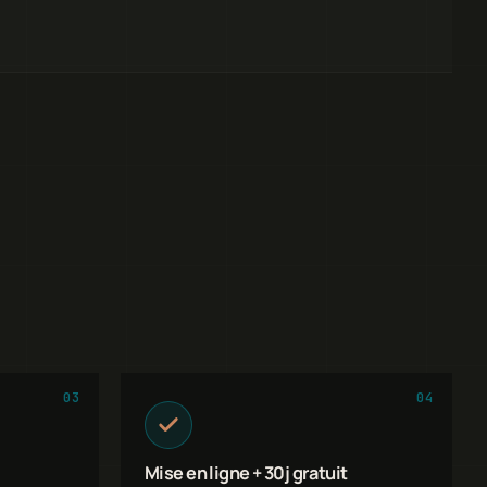
03
04
Mise en ligne + 30j gratuit