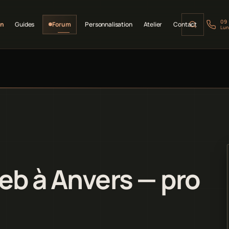
09
on
Guides
Forum
Personnalisation
Atelier
Contact
Lun
eb à Anvers — pro