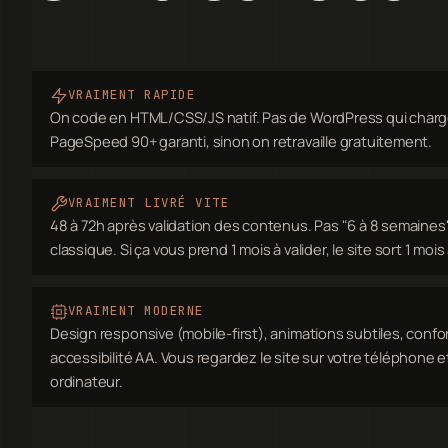
VRAIMENT RAPIDE
On code en HTML/CSS/JS natif. Pas de WordPress qui charg
PageSpeed 90+ garanti, sinon on retravaille gratuitement.
VRAIMENT LIVRÉ VITE
48 à 72h après validation des contenus. Pas "6 à 8 semain
classique. Si ça vous prend 1 mois à valider, le site sort 1 moi
VRAIMENT MODERNE
Design responsive (mobile-first), animations subtiles, confo
accessibilité AA. Vous regardez le site sur votre téléphone et
ordinateur.