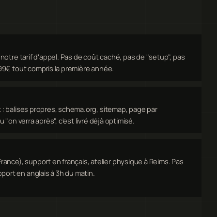
t notre tarif d'appel. Pas de coût caché, pas de "setup", pas
 199€ tout compris la première année.
t : balises propres, schema.org, sitemap, page par
u "on verra après", c'est livré déjà optimisé.
nce), support en français, atelier physique à Reims. Pas
port en anglais à 3h du matin.