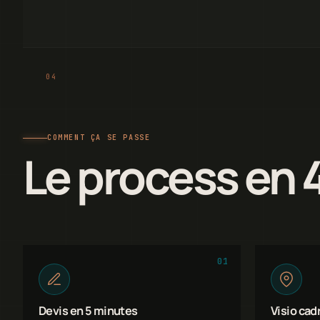
COMMENT ÇA SE PASSE
Le process en 
01
Devis en 5 minutes
Visio cad