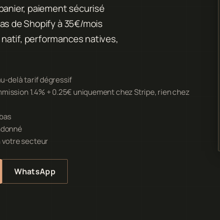
 panier, paiement sécurisé
Pas de Shopify à 35€/mois
natif, performances natives,
u-delà tarif dégressif
mmission 1.4% + 0.25€ uniquement chez Stripe, rien chez
 bas
andonné
 votre secteur
WhatsApp