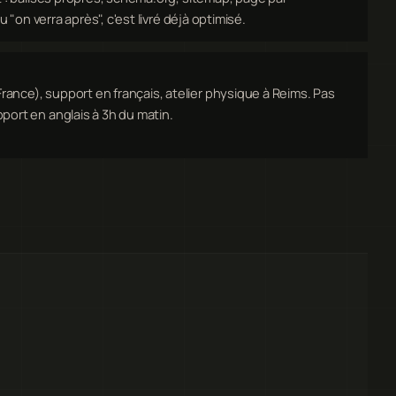
u "on verra après", c'est livré déjà optimisé.
nce), support en français, atelier physique à Reims. Pas
port en anglais à 3h du matin.