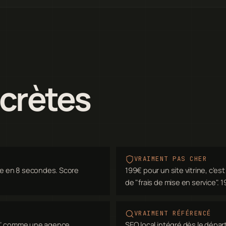
ncrètes
VRAIMENT PAS CHER
e en 8 secondes. Score
199€ pour un site vitrine, c'es
de "frais de mise en service".
VRAIMENT RÉFÉRENCÉ
es" comme une agence
SEO local intégré dès le dépar