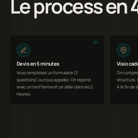
Le process en 
01
Devis en 5 minutes
Visio cad
Vous remplissez un formulaire (3
On comprend
questions) ou nous appelez. On répond
structure, l
avec un tarif ferme et un délai dans les 2
À la fin de l
heures.