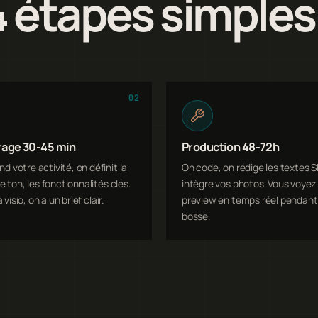
4 étapes simples
02
rage 30-45 min
Production 48-72h
 votre activité, on définit la
On code, on rédige les textes S
e ton, les fonctionnalités clés.
intègre vos photos. Vous voyez 
a visio, on a un brief clair.
preview en temps réel pendant
bosse.