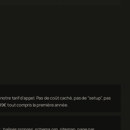
t notre tarif d'appel. Pas de coût caché, pas de "setup", pas
 199€ tout compris la première année.
t : balises propres, schema.org, sitemap, page par