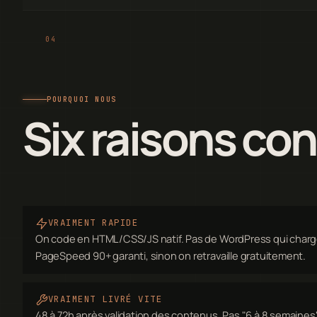
POURQUOI NOUS
Six raisons co
VRAIMENT RAPIDE
On code en HTML/CSS/JS natif. Pas de WordPress qui charg
PageSpeed 90+ garanti, sinon on retravaille gratuitement.
VRAIMENT LIVRÉ VITE
48 à 72h après validation des contenus. Pas "6 à 8 semain