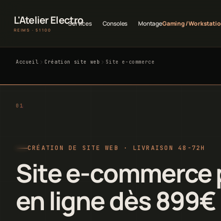
L'Atelier Electro
Services
Consoles
Montage
Gaming / Workstati
REIMS · 51100
Accueil
Création site web
Site e-commerce
CRÉATION DE SITE WEB · LIVRAISON 48-72H
Site e-commerce 
en ligne dès 899€