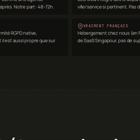
s après. Notre part : 48-72h.
ville/service si pertinent. Pas d
VRAIMENT FRANÇAIS
rmité RGPD native,
Hébergement chez nous (en Fra
 il est aussi propre que sur
de SaaS Singapour, pas de sup