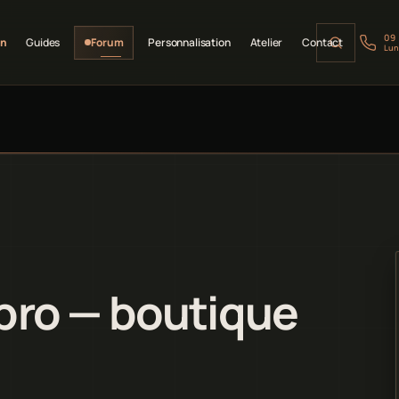
09
on
Guides
Forum
Personnalisation
Atelier
Contact
Lun
pro — boutique