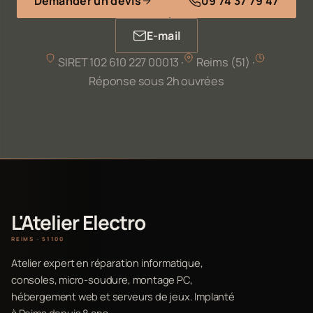
Demander un devis
09 74 37 79 47
E-mail
SIRET 102 610 227 00013 ·
Reims (51) ·
Réponse sous 2h ouvrées
L'Atelier Electro
REIMS · 51100
Atelier expert en réparation informatique,
consoles, micro-soudure, montage PC,
hébergement web et serveurs de jeux. Implanté