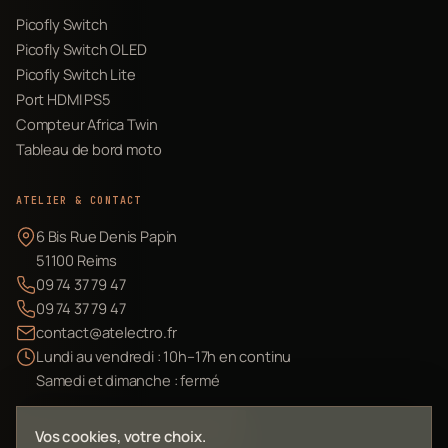
Picofly Switch
Picofly Switch OLED
Picofly Switch Lite
Port HDMI PS5
Compteur Africa Twin
Tableau de bord moto
ATELIER & CONTACT
6 Bis Rue Denis Papin
51100 Reims
09 74 37 79 47
09 74 37 79 47
contact@atelectro.fr
Lundi au vendredi : 10h–17h en continu
Samedi et dimanche : fermé
Envoyer mon matériel
Vos cookies, votre choix.