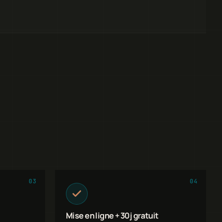
03
04
Mise en ligne + 30j gratuit