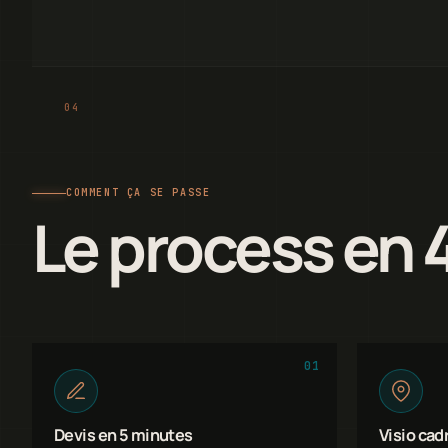
COMMENT ÇA SE PASSE
Le process en 
01
Devis en 5 minutes
Visio cad