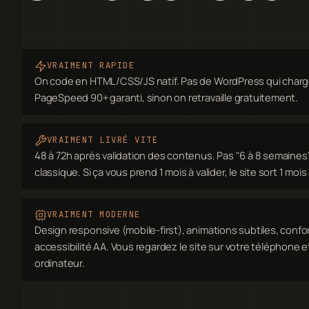
VRAIMENT RAPIDE
On code en HTML/CSS/JS natif. Pas de WordPress qui charg
PageSpeed 90+ garanti, sinon on retravaille gratuitement.
VRAIMENT LIVRÉ VITE
48 à 72h après validation des contenus. Pas "6 à 8 semain
classique. Si ça vous prend 1 mois à valider, le site sort 1 moi
VRAIMENT MODERNE
Design responsive (mobile-first), animations subtiles, confo
accessibilité AA. Vous regardez le site sur votre téléphone et
ordinateur.