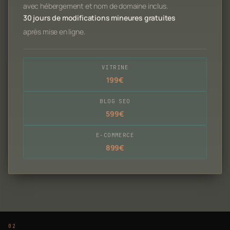
avec hébergement et nom de domaine inclus.
30 jours de modifications mineures gratuites
après mise en ligne.
VITRINE
199€
BLOG SEO
599€
E-COMMERCE
899€