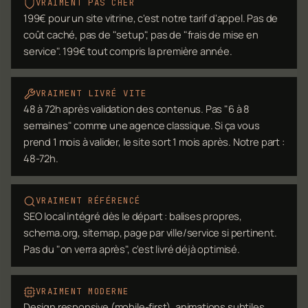
VRAIMENT PAS CHER
199€ pour un site vitrine, c'est notre tarif d'appel. Pas de
coût caché, pas de "setup", pas de "frais de mise en
service". 199€ tout compris la première année.
VRAIMENT LIVRÉ VITE
48 à 72h après validation des contenus. Pas "6 à 8
semaines" comme une agence classique. Si ça vous
prend 1 mois à valider, le site sort 1 mois après. Notre part :
48-72h.
VRAIMENT RÉFÉRENCÉ
SEO local intégré dès le départ : balises propres,
schema.org, sitemap, page par ville/service si pertinent.
Pas du "on verra après", c'est livré déjà optimisé.
VRAIMENT MODERNE
Design responsive (mobile-first), animations subtiles,