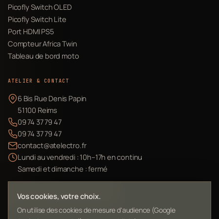
Picofly Switch OLED
Picofly Switch Lite
Port HDMI PS5
Compteur Africa Twin
Tableau de bord moto
ATELIER & CONTACT
6 Bis Rue Denis Papin
51100 Reims
09 74 37 79 47
09 74 37 79 47
contact@atelectro.fr
Lundi au vendredi : 10h–17h en continu
Samedi et dimanche : fermé
Envoyer mon matériel
Vos cookies, votre choix.
On utilise des cookies de mesure d'audience (Google