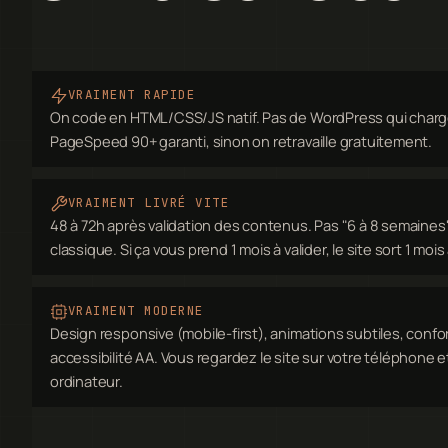
VRAIMENT RAPIDE
On code en HTML/CSS/JS natif. Pas de WordPress qui charg
PageSpeed 90+ garanti, sinon on retravaille gratuitement.
VRAIMENT LIVRÉ VITE
48 à 72h après validation des contenus. Pas "6 à 8 semain
classique. Si ça vous prend 1 mois à valider, le site sort 1 moi
VRAIMENT MODERNE
Design responsive (mobile-first), animations subtiles, confo
accessibilité AA. Vous regardez le site sur votre téléphone et
ordinateur.