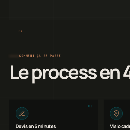
COMMENT ÇA SE PASSE
Le process en 
01
Devis en 5 minutes
Visio cad