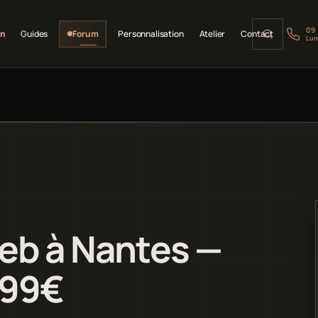
09
on
Guides
Forum
Personnalisation
Atelier
Contact
Lun
web à Nantes —
199€