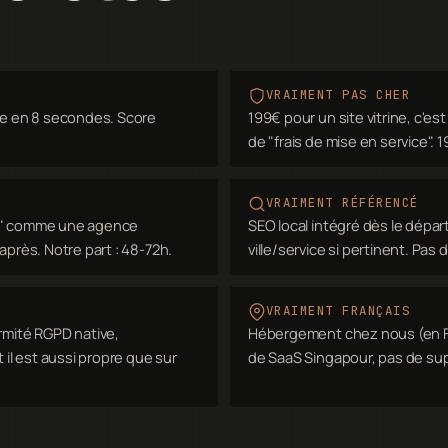
VRAIMENT PAS CHER
e en 8 secondes. Score
199€ pour un site vitrine, c'es
de "frais de mise en service".
VRAIMENT RÉFÉRENCÉ
es" comme une agence
SEO local intégré dès le dépar
s après. Notre part : 48-72h.
ville/service si pertinent. Pas d
VRAIMENT FRANÇAIS
rmité RGPD native,
Hébergement chez nous (en Fra
 il est aussi propre que sur
de SaaS Singapour, pas de sup