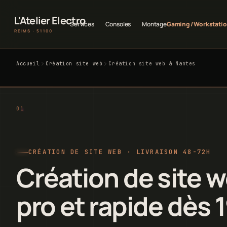
L'Atelier Electro
Services
Consoles
Montage
Gaming / Workstati
REIMS · 51100
Accueil
Création site web
Création site web à Nantes
CRÉATION DE SITE WEB · LIVRAISON 48-72H
Création de site 
pro et rapide dès 