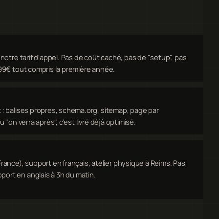
t notre tarif d'appel. Pas de coût caché, pas de "setup", pas
 199€ tout compris la première année.
t : balises propres, schema.org, sitemap, page par
u "on verra après", c'est livré déjà optimisé.
nce), support en français, atelier physique à Reims. Pas
port en anglais à 3h du matin.