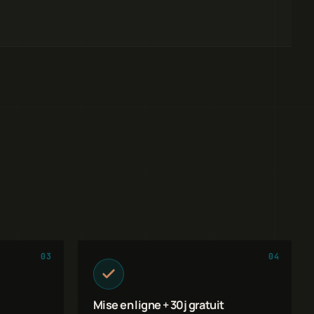
03
04
Mise en ligne + 30j gratuit