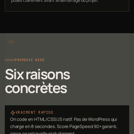
posés clairement avant le démarrage du projet.
POURQUOI NOUS
Six raisons
concrètes
VRAIMENT RAPIDE
On code en HTML/CSS/JS natif. Pas de WordPress qui
charge en 8 secondes. Score PageSpeed 90+ garanti,
sinon on retravaille gratuitement.