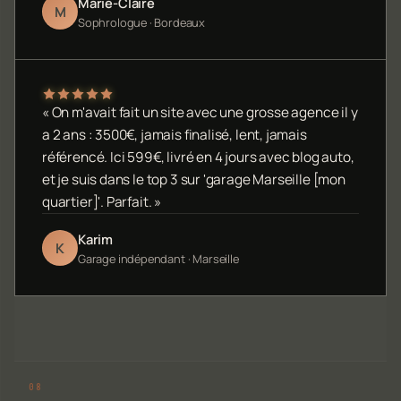
Marie-Claire
M
Sophrologue · Bordeaux
« On m'avait fait un site avec une grosse agence il y
a 2 ans : 3500€, jamais finalisé, lent, jamais
référencé. Ici 599€, livré en 4 jours avec blog auto,
et je suis dans le top 3 sur 'garage Marseille [mon
quartier]'. Parfait. »
Karim
K
Garage indépendant · Marseille