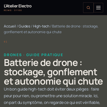
L'Atelier Electro
REIMS · 51100
Accueil
/
Guides
/
High-tech
/
Batterie de drone : stockage,
gonflement et autonomie qui chute
DRONES · GUIDE PRATIQUE
Batterie de drone :
stockage, gonflement
et autonomie qui chute
Un bon guide high-tech doit éviter deux pièges : faire
peur pour rien, ou promettre une solution miracle. Ici,
on part du symptôme, on regarde ce qui est vérifiable,