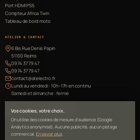
Port HDMI PS5
Compteur Africa Twin
Tableau de bord moto
ATELIER & CONTACT
6 Bis Rue Denis Papin
51100 Reims
09 74 37 79 47
09 74 37 79 47
contact@atelectro.fr
Lundi au vendredi : 10h–17h en continu
Samedi et dimanche : fermé
Envoyer mon matériel
Vos cookies, votre choix.
On utilise des cookies de mesure d'audience (Google
Analytics anonymisé). Aucune publicité, aucun pistage
commercial.
En savoir plus
.