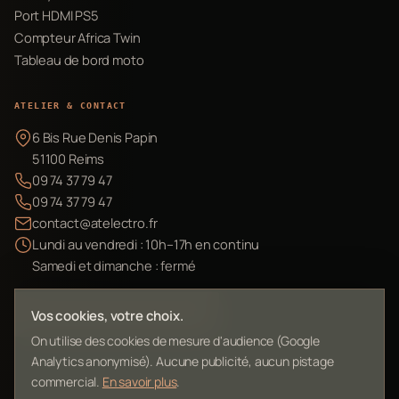
Port HDMI PS5
Compteur Africa Twin
Tableau de bord moto
ATELIER & CONTACT
6 Bis Rue Denis Papin
51100 Reims
09 74 37 79 47
09 74 37 79 47
contact@atelectro.fr
Lundi au vendredi : 10h–17h en continu
Samedi et dimanche : fermé
Envoyer mon matériel
Vos cookies, votre choix.
On utilise des cookies de mesure d'audience (Google
Analytics anonymisé). Aucune publicité, aucun pistage
commercial.
En savoir plus
.