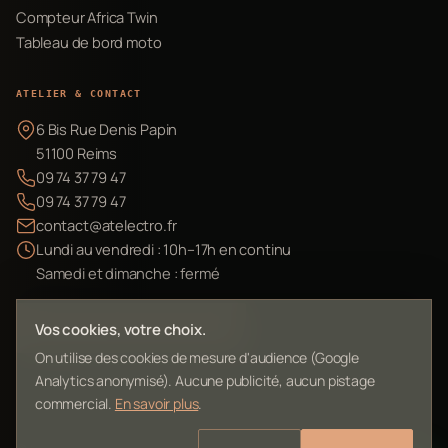
Compteur Africa Twin
Tableau de bord moto
ATELIER & CONTACT
6 Bis Rue Denis Papin
51100 Reims
09 74 37 79 47
09 74 37 79 47
contact@atelectro.fr
Lundi au vendredi : 10h–17h en continu
Samedi et dimanche : fermé
Envoyer mon matériel
Vos cookies, votre choix.
On utilise des cookies de mesure d'audience (Google
Analytics anonymisé). Aucune publicité, aucun pistage
commercial.
En savoir plus
.