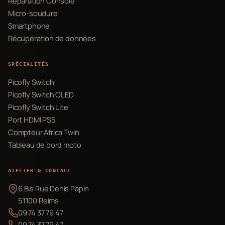
Réparation Console
Micro-soudure
Smartphone
Récupération de données
SPÉCIALITÉS
Picofly Switch
Picofly Switch OLED
Picofly Switch Lite
Port HDMI PS5
Compteur Africa Twin
Tableau de bord moto
ATELIER & CONTACT
6 Bis Rue Denis Papin
51100 Reims
09 74 37 79 47
09 74 37 79 47