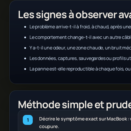
Les signes à observer a
Le problème arrive-t-il à froid, à chaud, après un
Le comportement change-t-il avec un autre câble
Y a-t-il une odeur, une zone chaude, un bruit mé
Les données, captures, sauvegardes ou profils uti
La panne est-elle reproductible à chaque fois, o
Méthode simple et prud
Décrire le symptôme exact sur MacBook : 
coupure.