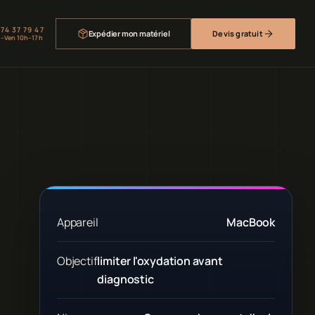
 74 37 79 47
Expédier mon matériel
Devis gratuit
–Ven 10h–17h
Appareil
MacBook
Objectif
limiter l'oxydation avant
diagnostic