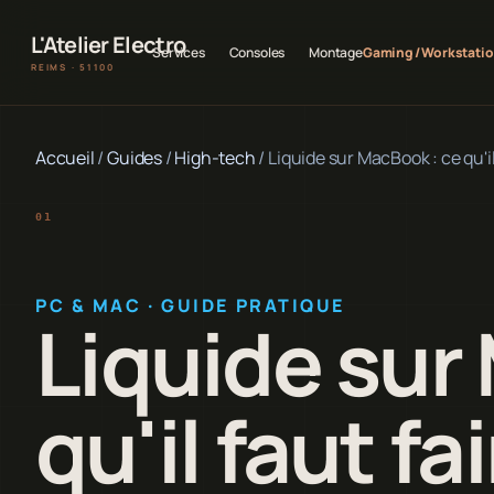
L'Atelier Electro
Services
Consoles
Montage
Gaming / Workstati
REIMS · 51100
Accueil
/
Guides
/
High-tech
/
Liquide sur MacBook : ce qu'i
PC & MAC · GUIDE PRATIQUE
Liquide sur
qu'il faut fa