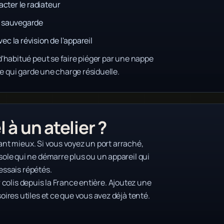
cter le radiateur
nt sauvegarde
 la révision de l'appareil
'habitué peut se faire piéger par une nappe
e qui garde une charge résiduelle.
 à un atelier ?
tant mieux. Si vous voyez un port arraché,
le qui ne démarre plus ou un appareil qui
essais répétés.
r colis depuis la France entière. Ajoutez une
res utiles et ce que vous avez déjà tenté.