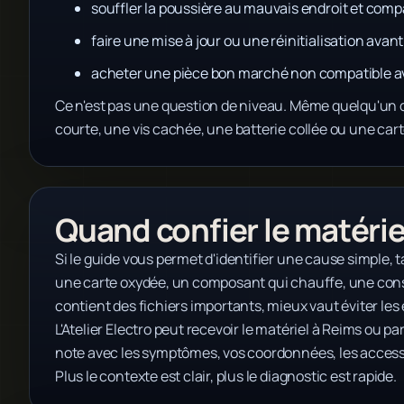
souffler la poussière au mauvais endroit et compa
faire une mise à jour ou une réinitialisation ava
acheter une pièce bon marché non compatible avec
Ce n'est pas une question de niveau. Même quelqu'un d
courte, une vis cachée, une batterie collée ou une cart
Quand confier le matériel
Si le guide vous permet d'identifier une cause simple, 
une carte oxydée, un composant qui chauffe, une conso
contient des fichiers importants, mieux vaut éviter les 
L'Atelier Electro peut recevoir le matériel à Reims ou pa
note avec les symptômes, vos coordonnées, les accessoi
Plus le contexte est clair, plus le diagnostic est rapide.