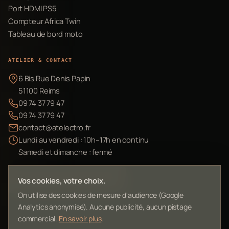
Port HDMI PS5
Compteur Africa Twin
Tableau de bord moto
ATELIER & CONTACT
6 Bis Rue Denis Papin
51100 Reims
09 74 37 79 47
09 74 37 79 47
contact@atelectro.fr
Lundi au vendredi : 10h–17h en continu
Samedi et dimanche : fermé
Envoyer mon matériel
Vos cookies, votre choix.
On utilise des cookies de mesure d'audience (Google
Analytics anonymisé). Aucune publicité, aucun pistage
commercial.
En savoir plus
.