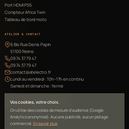
Port HDMI PS5
Compteur Africa Twin
Tableau de bord moto
ATELIER & CONTACT
6 Bis Rue Denis Papin
51100 Reims
09 74 37 79 47
09 74 37 79 47
contact@atelectro.fr
Lundi au vendredi : 10h–17h en continu
Samedi et dimanche : fermé
Envoyer mon matériel
Vos cookies, votre choix.
On utilise des cookies de mesure d'audience (Google
Analytics anonymisé). Aucune publicité, aucun pistage
commercial.
En savoir plus
.