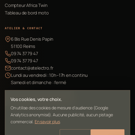
Compteur Africa Twin
Tableau de bord moto
ATELIER & CONTACT
6 Bis Rue Denis Papin
51100 Reims
09 74 37 79 47
09 74 37 79 47
contact@atelectro.fr
Lundi au vendredi : 10h–17h en continu
Samedi et dimanche : fermé
Envoyer mon matériel
Vos cookies, votre choix.
On utilise des cookies de mesure d'audience (Google
Analytics anonymisé). Aucune publicité, aucun pistage
commercial.
En savoir plus
.