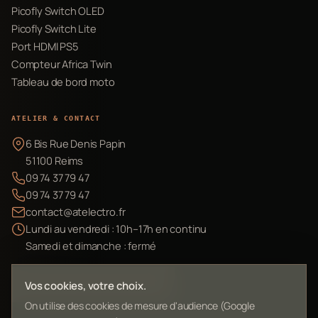
Picofly Switch OLED
Picofly Switch Lite
Port HDMI PS5
Compteur Africa Twin
Tableau de bord moto
ATELIER & CONTACT
6 Bis Rue Denis Papin
51100 Reims
09 74 37 79 47
09 74 37 79 47
contact@atelectro.fr
Lundi au vendredi : 10h–17h en continu
Samedi et dimanche : fermé
Envoyer mon matériel
Vos cookies, votre choix.
On utilise des cookies de mesure d'audience (Google