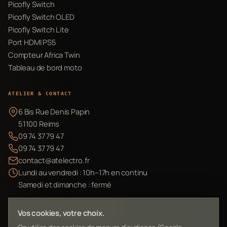
Picofly Switch
Picofly Switch OLED
Picofly Switch Lite
Port HDMI PS5
Compteur Africa Twin
Tableau de bord moto
ATELIER & CONTACT
6 Bis Rue Denis Papin
51100 Reims
09 74 37 79 47
09 74 37 79 47
contact@atelectro.fr
Lundi au vendredi : 10h–17h en continu
Samedi et dimanche : fermé
Envoyer mon matériel
Vos cookies, votre choix.